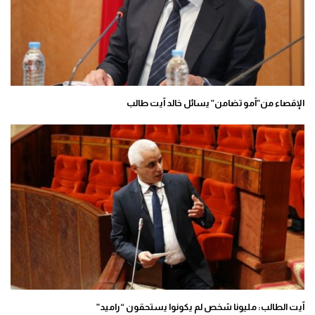
الإقصاء من”آمو تضامن” يسائل خالد آيت طالب
آيت الطالب: مليونا شخص لم يكونوا يستحقون “راميد”