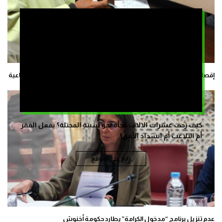
إقصاء مليون مغربي من “دعم الفقراء” يساءل تنزيل ورش الحماية الاجتماعية
كيف زحف عشرات الالاف فجأة نحو سبتة المحتلة؟ بفعل الفقر
أم التلاعب أم انسداد الأفق؟
تابع على الموقع
عدم تنزيل برنامج “مدخول الكرامة” يطارد حكومة أخنوش