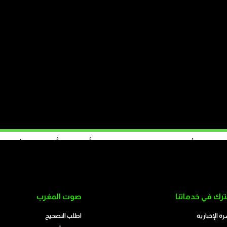
الاف فجأة نحو سبتة المحتلة؟ بفعل الفقر أم التلاعب أم انسداد الأفق؟
تابع على الموقع
رك في خدماتنا
صوت المغرب
رة الإخبارية
اطلب التصحيح