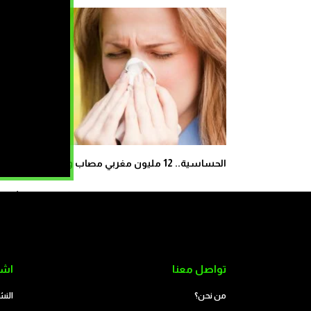
الحساسية.. 12 مليون مغربي مصاب ونصف العالم مهدد
كيف زحف عشرات ال
تواصل معنا
اشت
من نحن؟
النش