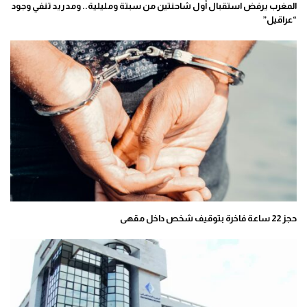
المغرب يرفض استقبال أول شاحنتين من سبتة ومليلية.. ومدريد تنفي وجود
“عراقيل”
حجز 22 ساعة فاخرة بتوقيف شخص داخل مقهى