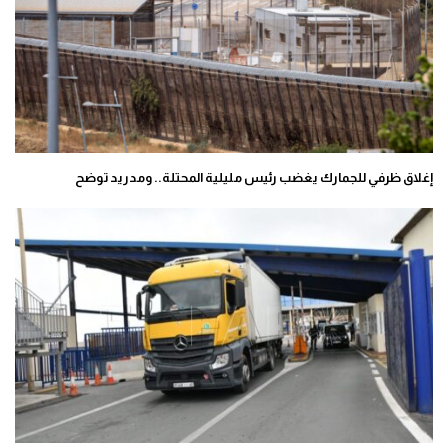
إغلاق ظرفي للجمارك يغضب رئيس مليلية المحتلة.. ومدريد توضح