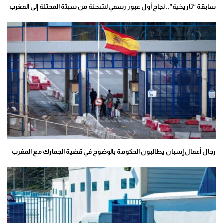
سابقة “تاريخية”.. نجاح أول عبور رسمي لشحنة من سبتة المحتلة إلى المغرب
رجال أعمال إسبان يطالبون الحكومة بالوضوح في قضية الجمارك مع المغرب