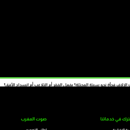
الاف فجأة نحو سبتة المحتلة؟ بفعل الفقر أم التلاعب أم انسداد الأفق؟
تابع على الموقع
رك في خدماتنا
صوت المغرب