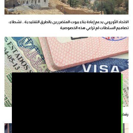
الاتحاد الأوروبي يدعم إعادة بناء بيوت المتضررين بالطرق التقليدية.. نشطاء:
تصاميم السلطات لم تراعي هذه الخصوصية
رفض 136 ألف طلب “شنغن” يكلف المغاربة 118 مليون درهم