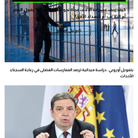
كيف زحف عشرات الالاف فجأة نحو سبتة المحتلة؟ بفعل الفقر
أم التلاعب أم انسداد الأفق؟
تابع على الموقع
بتمويل أوروبي..دراسة ميدانية ترصد الممارسات الفضلى في رعاية السجناء
الأحداث