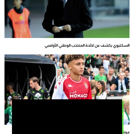
السكتيوي يكشف عن لائحة المنتخب الوطني الأولمبي
موناكو يفتح الباب أمام إلياس بنصغير للمشاركة في أولمبياد باريس