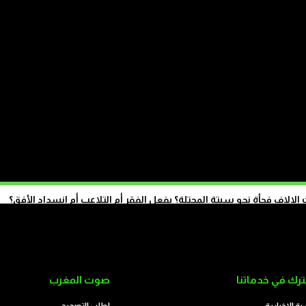
مطالب لمجلس “بوعياش” للتدخل في ملف المغاربة
المحتجزين بالجزائر
الاف فجأة نحو سبتة المحتلة؟ بفعل الفقر أم التلاعب أم انسداد الأفق؟
تابع على الموقع
رك في خدماتنا
صوت المغرب