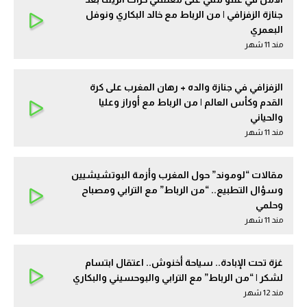
جنازة الزفزافي | من الرباط مع خالد البكاري ونوفل
البعمري
مند 11 شهر
الزفزافي في جنازة والده + رهان المغرب على كرة
القدم وكأس العالم | من الرباط مع أوراز وعليا
والحياني
مند 11 شهر
مقالات “لوموند” حول المغرب وأزمة البوتشيشيين
وسؤال التطبيع.. “من الرباط” مع الترابي ومصباح
وحلمي
مند 11 شهر
غزة تحت الإبادة.. سياحة أخنوش.. اعتقال ابتسام
لشكر | “من الرباط” مع الترابي والبوحسيني والبكاري
مند 12 شهر