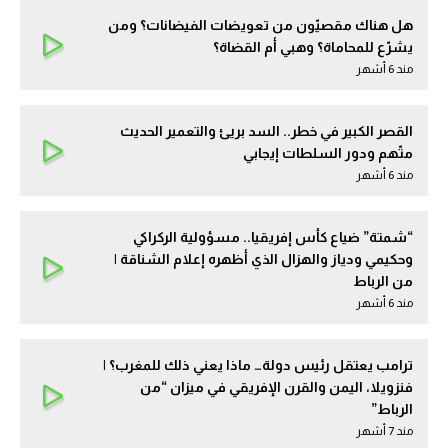
هل هناك مقصيّون من تعويضات الفيضانات؟ ومن
يشرّع للمحاماة؟ وهبي أم القضاة؟
مند 6 أشهر
القصر الكبير في خطر.. السد بريئ والتعمير الحديث
متّهم ودور السلطات إيجابي
مند 6 أشهر
“شمتة” ضياع كأس إفريقيا.. مسؤولية الركراكي
وحكيمي ودياز والهزال الذي أظهره إعلام الشناقة |
من الرباط
مند 6 أشهر
ترامب يعتقل رئيس دولة… ماذا يعني ذلك للمغرب؟ |
فنزويلا، اليمن والقرن الإفريقي في ميزان “من
الرباط”
مند 7 أشهر