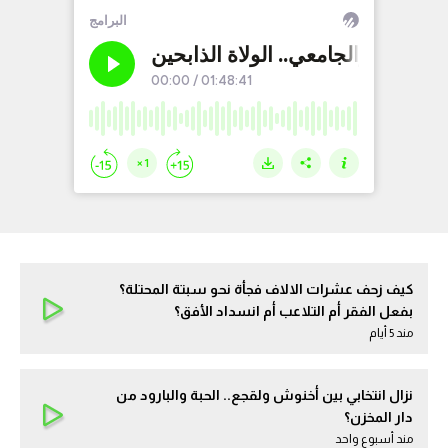
كيف زحف عشرات الالاف فجأة نحو سبتة المحتلة؟
بفعل الفقر أم التلاعب أم انسداد الأفق؟
مند 5 أيام
نزال انتخابي بين أخنوش ولقجع.. الحبة والبارود من
دار المخزن؟
مند أسبوع واحد