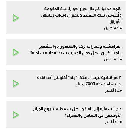
لقجع مدعوّ لقيادة الجرار نحو رئاسة الحكومة
وأخنوش تحت الضغط وبنكيران وبوانو يخلطان
الأوراق
مند شهرين
الفراقشية وعقارات بركة والمنصوري والتشهير
بالمشهّرين.. هل دخل المغرب سنة انتخابية ساخنة؟
مند شهرين
“الفراقشية غيت”.. هكذا “جند” أخنوش أصدقاءه
لاقتسام كعكة 7600 مليار
مند 3 أشهر
من السمارة إلى باماكو.. هل سقط مشروع الجزائر
التوسعي في الساحل والصحراء؟
مند 3 أشهر