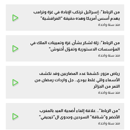
من الرباط”: إسرائيل ترتكب الإبادة في غزة وترامب
يهدم أسس أمريكا وهذه حقيقة “الفراقشية”
مند سنة واحدة
من الرباط”: زلة لشكر بشأن غزة وتعيينات الملك في
المؤسسات الدستورية وتغوّل أخنوش”
مند سنة واحدة
رياض مزور: كشفنا عدد المضاربين وقد نكشف
الأسماء وللي غلط يودي.. جل واردات رمضان من
التمر من الجزائر
مند سنة واحدة
“من الرباط”.. علاقة إلغاء أضحية العيد بالمغرب
الأخضر و”شناقة” السردين وجدوى ال”تيجيفي”
مند سنة واحدة