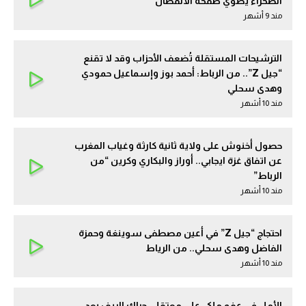
الصحراء يطوي صفحة الانفصال
مند 9 أشهر
الترشيحات المستقلة تُضعف الأحزاب وقد لا تقنع
“جيل Z”.. من الرباط: أحمد بوز وإسماعيل حمودي
وهدى سحلي
مند 10 أشهر
حصول أخنوش على ولاية ثانية كارثة وغياب المغرب
عن اتفاق غزة ايجابي.. أوراز والبكاري وكرين “من
الرباط”
مند 10 أشهر
احتجاج “جيل Z” في أعين مصطفى سوينغة وحمزة
الفاضل وهدى سحلي.. من الرياط
مند 10 أشهر
الأمل في عفو ملكي على معتقلي حراك الريف بعد