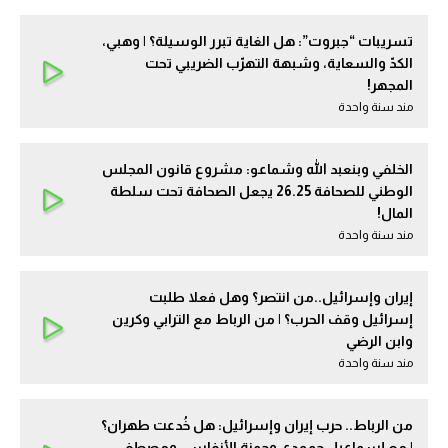
تسريبات “جبروت”: هل الغاية تبرر الوسيلة؟ | وهبي،
الكدّ والسعاية، وشبهة التهرّب الضريبي تحت
المجهر!
مند سنة واحدة
الخلفي وبنعبد الله وشماعو: مشروع قانون المجلس
الوطني للصحافة 26.25 يجعل الصحافة تحت سلطة
المال!
مند سنة واحدة
إيران وإسرائيل..من انتصر؟ وهل فعلا طلبت
إسرائيل وقف الحرب؟ | من الرباط مع الترابي وكرين
وابن الرضي
مند سنة واحدة
من الرباط.. حرب إيران وإسرائيل: هل خُدعت طهران؟
| مع إسماعيل حمودي وحمزة الأنفاسي ومصطفى