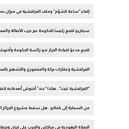
إلغاء “ساعة الشؤم” وملف الفراقشية في ميزان ح
سيناريو لقجع رئيسا للحكومة عبر حزب الأصالة والمع
لقجع مدعوّ لقيادة الجرار نحو رئاسة الحكومة وأخنو
الفراقشية وعقارات بركة والمنصوري والتشهير بالم
“الفراقشية غيت”.. هكذا “جند” أخنوش أصدقاءه لاقتسام كعك
من السمارة إلى باماكو.. هل سقط مشروع الجزائر 
الصلاة اليهودية في مراكش والحرب على إيران وخرفا