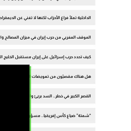
الداخلية تملأ فراغ الأحزاب لكنها لا تغني عن الديمقر
الموقف المغربي من حرب إيران في ميزان المصالح وال
كيف تحدد حرب إسرائيل على إيران مستقبل الخليج الع
هل هناك مقصيّون من تعويضات الفيضانات؟ ومن يشر
القصر الكبير في خطر.. السد بريئ والتعمير الحديث م
“شمتة” ضياع كأس إفريقيا.. مسؤولية الركراكي وحكيمي