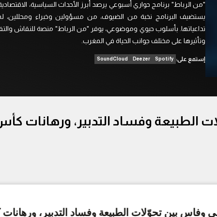
"من الرباط" برنامج حواري أسبوعي يرصد أبرز الأحداث السياسية، الاقتصادي
يستضيف البرنامج نخبة من الضيوف، من مسؤولين وخبراء ومحللين، لم
تداعياتها. بأسلوب حيوي وموضوعي، يوفر "من الرباط" منصة للنقاش والتف
وتأثيرها على مختلف جوانب الحياة في المغرب.
إستمع على:
SoundCloud
Deezer
Spotify