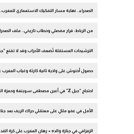
الصحراء.. نهاية مسار التفكيك الاستعماري للمغرب.
من الرباط: قرار مفصلي وخطاب تاريخي.. ملف الصحر
الترشيحات المستقلة تُضعف الأحزاب وقد لا تقنع “جيل Z”.. من الرباط: أحمد بوز وإسماعيل حمودي وهدى
حصول أخنوش على ولاية ثانية كارثة وغياب المغرب عن ا
احتجاج “جيل Z” في أعين مصطفى سوينغة وحمزة الفاضل وهدى سحلي.. من الرياط
الأمل في عفو ملكي على معتقلي حراك الريف بعد جنازة 
الزفزافي في جنازة والده + رهان المغرب على كرة القدم