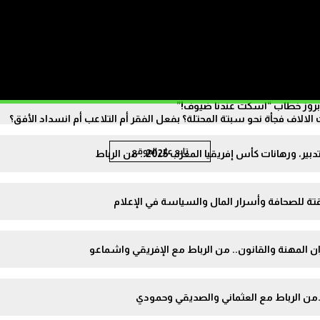
زويلا، اليمن والقرن الإفريقي في ميزان “من الرباط”
وظ المغرب في نيل اللقب
الاف فجأة نحو سبتة المحتلة؟ بفعل الفقر أم التلاعب أم انسداد الأفق؟
تابع على الموقع
ات كأس إفريقيا المغرب 2025.. من الرباط
تة للصحافة وأسرار المال والسياسة في الإعلام
ن المهنة والقانون.. من الرباط مع الإفريقي واشماعو
.من الرباط مع العثماني والصديقي وحمودي