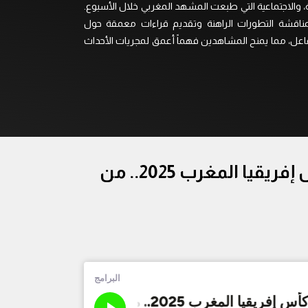
ة، والاجتماعية التي طبعت المشهد المغربي خلال الأسبوع.
ناقشة التطورات الراهنة وتقديم قراءات معمقة حول
اعل، مما يمنح المشاهدين فهماً أعمق لمجريات الأحداث
فواجع آسفي وفاس بين تحوّلات الطبيعة وفساد التدبير، ورهانات كأس إفريقيا المغرب 2025.. من