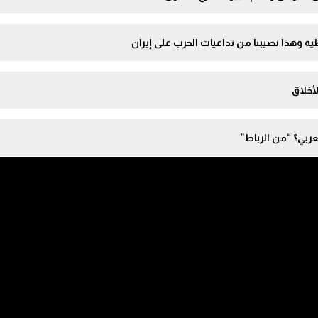
اطية وهذا نصيبنا من تداعيات الحرب على إيران
أخلاق
ربي؟ “من الرباط”
ّع للمحاماة؟ وهبي أم القضاة؟
تّهم ودور السلطات إيجابي
 ودياز والهزال الذي أظهره إعلام الشناقة | من الرباط