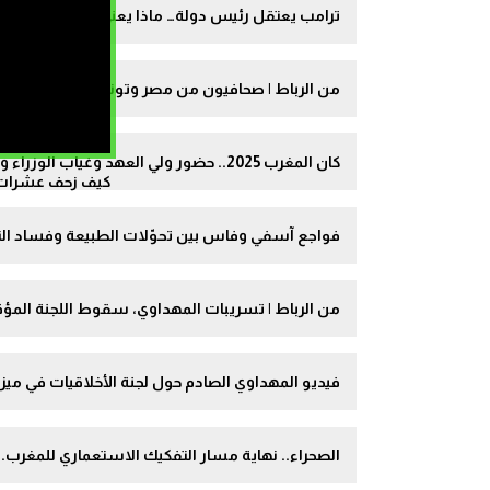
ترامب يعتقل رئيس دولة… ماذا يعني ذلك للمغرب؟ | فن
من الرباط | صحافيون من مصر وتونس وفرنسا يقيّمون “كان المغرب 2025” وحظ
كان المغرب 2025.. حضور ولي العهد وغياب الوزراء وبروز خطاب “اسكت عندنا ضيوف!”
كيف زحف عشرات ال
فواجع آسفي وفاس بين تحوّلات الطبيعة وفساد التدبير، ورهان
من الرباط | تسريبات المهداوي، سقوط اللجنة المؤق
فيديو المهداوي الصادم حول لجنة الأخلاقيات في ميزا
الصحراء.. نهاية مسار التفكيك الاستعماري للمغرب.