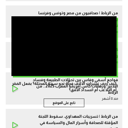
من الرباط | صحافيون من مصر وتونس وفرنسا
يقيّمون “كان المغرب 2025” وحظوظ المغرب في
نيل اللقب
مند 7 أشهر
كان المغرب 2025.. حضور ولي العهد وغياب الوزراء
وبروز خطاب “اسكت عندنا ضيوف!”
مند 7 أشهر
فواجع آسفي وفاس بين تحوّلات الطبيعة وفساد
كيف زحف عشرات الالاف فجأة نحو سبتة المحتلة؟ بفعل الفقر
التدبير، ورهانات كأس إفريقيا المغرب 2025.. من
أم التلاعب أم انسداد الأفق؟
الرباط
مند 8 أشهر
تابع على الموقع
من الرباط | تسريبات المهداوي، سقوط اللجنة
المؤقتة للصحافة وأسرار المال والسياسة في