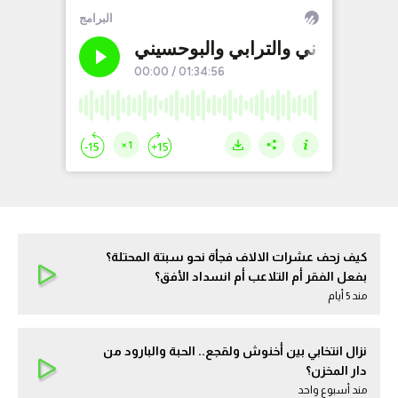
كيف زحف عشرات الالاف فجأة نحو سبتة المحتلة؟
بفعل الفقر أم التلاعب أم انسداد الأفق؟
مند 5 أيام
نزال انتخابي بين أخنوش ولقجع.. الحبة والبارود من
دار المخزن؟
مند أسبوع واحد