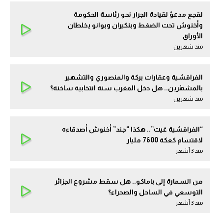
لقجع مدعوّ لقيادة الجرار نحو رئاسة الحكومة
وأخنوش تحت الضغط وبنكيران وبوانو يخلطان
الأوراق
مند شهرين
الفراقشية وعقارات بركة والمنصوري والتشهير
بالمشهّرين.. هل دخل المغرب سنة انتخابية ساخنة؟
مند شهرين
“الفراقشية غيت”.. هكذا “جند” أخنوش أصدقاءه
لاقتسام كعكة 7600 مليار
مند 3 أشهر
من السمارة إلى باماكو.. هل سقط مشروع الجزائر
التوسعي في الساحل والصحراء؟
مند 3 أشهر