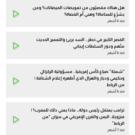
هل هناك مقصيّون من تعويضات الفيضانات؟ ومن
يشرّع للمحاماة؟ وهبي أم القضاة؟
مند 6 أشهر
القصر الكبير في خطر.. السد بريئ والتعمير الحديث
متّهم ودور السلطات إيجابي
مند 6 أشهر
“شمتة” ضياع كأس إفريقيا.. مسؤولية الركراكي
وحكيمي ودياز والهزال الذي أظهره إعلام الشناقة |
من الرباط
مند 6 أشهر
ترامب يعتقل رئيس دولة… ماذا يعني ذلك للمغرب؟ |
فنزويلا، اليمن والقرن الإفريقي في ميزان “من
الرباط”
مند 7 أشهر