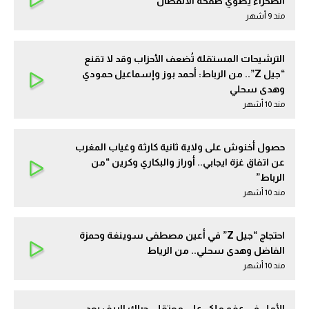
الصحراء يطوي صفحة الانفصال
مند 9 أشهر
الترشيحات المستقلة تُضعف الأحزاب وقد لا تقنع
“جيل Z”.. من الرباط: أحمد بوز وإسماعيل حمودي
وهدى سحلي
مند 10 أشهر
حصول أخنوش على ولاية ثانية كارثة وغياب المغرب
عن اتفاق غزة ايجابي.. أوراز والبكاري وكرين “من
الرباط”
مند 10 أشهر
احتجاج “جيل Z” في أعين مصطفى سوينغة وحمزة
الفاضل وهدى سحلي.. من الرياط
مند 10 أشهر
الأمل في عفو ملكي على معتقلي حراك الريف بعد