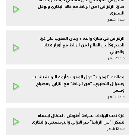
جنازة الزفزافي | من الرباط مع خالد البكاري ونوفل
البعمري
مند 11 شهر
الزفزافي في جنازة والده + رهان المغرب على كرة
القدم وكأس العالم | من الرباط مع أوراز وعليا
والحياني
مند 11 شهر
مقالات “لوموند” حول المغرب وأزمة البوتشيشيين
وسؤال التطبيع.. “من الرباط” مع الترابي ومصباح
وحلمي
مند 11 شهر
غزة تحت الإبادة.. سياحة أخنوش.. اعتقال ابتسام
لشكر | “من الرباط” مع الترابي والبوحسيني والبكاري
مند 12 شهر