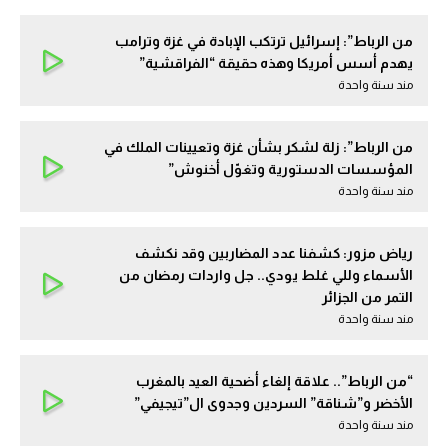
من الرباط”: إسرائيل ترتكب الإبادة في غزة وترامب
يهدم أسس أمريكا وهذه حقيقة “الفراقشية”
مند سنة واحدة
من الرباط”: زلة لشكر بشأن غزة وتعيينات الملك في
المؤسسات الدستورية وتغوّل أخنوش”
مند سنة واحدة
رياض مزور: كشفنا عدد المضاربين وقد نكشف
الأسماء وللي غلط يودي.. جل واردات رمضان من
التمر من الجزائر
مند سنة واحدة
“من الرباط”.. علاقة إلغاء أضحية العيد بالمغرب
الأخضر و”شناقة” السردين وجدوى ال”تيجيفي”
مند سنة واحدة