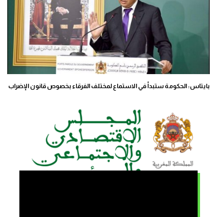
بايتاس: الحكومة ستبدأ في الاستماع لمختلف الفرقاء بخصوص قانون الإضراب