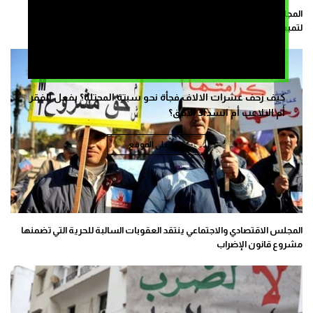
المجلس الاقتصادي والاجتماعي يقترح اعتماد مفهوم “المطالب المهنية”
لتمييزها عن “الملف المطلبي”
كيف زحف عشرات الالاف فجأة نحو سبتة المحتلة؟ بفعل الفقر
أم التلاعب أم انسداد الأفق؟
تابع على الموقع
المجلس الاقتصادي والاجتماعي ينتقد العقوبات السالبة للحرية التي تضمنها
مشروع قانون الإضراب