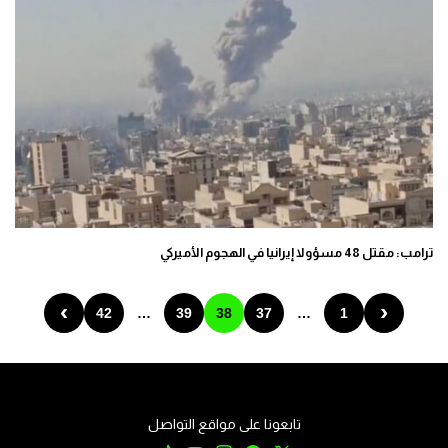
ترامب: مقتل 48 مسؤولا إيرانيا في الهجوم الأميركي
›
‹
42
…
39
38
37
…
1
تابعونا على مواقع التواصل