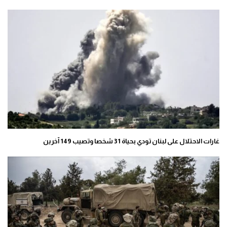
غارات الاحتلال على لبنان تودي بحياة 31 شخصا وتصيب 149 آخرين