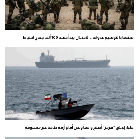
استعدادا لتوسيع عدوانه.. الاحتلال يبدأ حشد 100 ألف جندي احتياط
اعليا: إغلاق “هرمز” أصبح واقعاً ونحن أمام أزمة طاقة غير مسبوقة