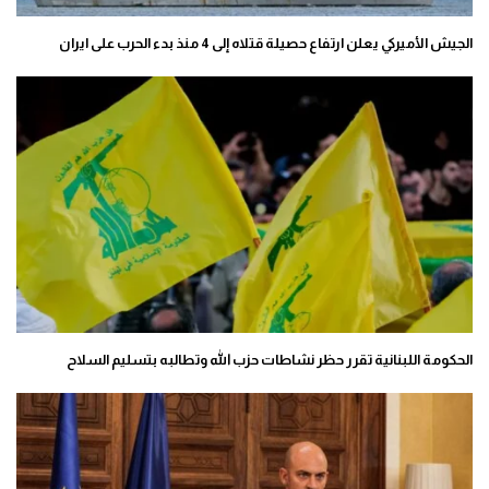
الجيش الأميركي يعلن ارتفاع حصيلة قتلاه إلى 4 منذ بدء الحرب على ايران
الحكومة اللبنانية تقرر حظر نشاطات حزب الله وتطالبه بتسليم السلاح