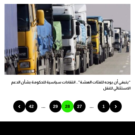
“ينبغي أن يوجه للفئات الهشة”.. انتقادات سياسية للحكومة بشأن الدعم
الاستثنائي للنقل
›
‹
42
…
29
28
27
…
1