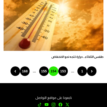
طقس الثلاثاء… حرارة تتجه نحو الانخفاض
›
‹
168
…
155
154
153
…
1
تابعونا على مواقع التواصل