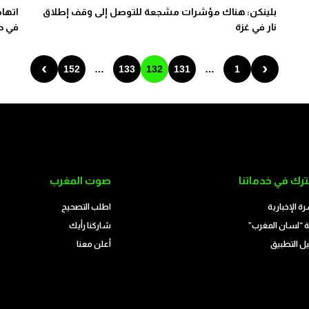
بلينكن: هناك مؤشرات مشجعة للتوصل إلى وقف إطلاق
اتهام
نار في غزة
في ح
›
‹
152
…
133
132
131
…
1
رك في خدماتنا
صوت المغرب
رة الإخبارية
اطلب التصحيح
 “لسان المغرب”
شاركنا رأيك
ل التطبيق
أعلن معنا