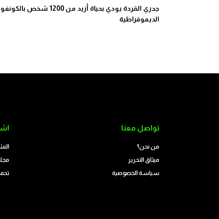
جدري القردة يودي بحياة أزيد من 1200 شخص بالكونغو
الديموقراطية
تواصل معنا
اشت
من نحن؟
النش
ميثاق التحرير
مجلة
سياسة الخصوصية
تحمي