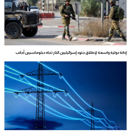
إدانة دولية واسعة لإطلاق جنود إسرائيليين النار تجاه دبلوماسيين أجانب