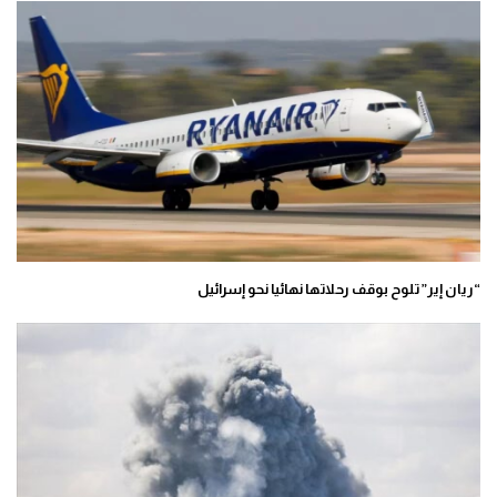
“ريان إير” تلوح بوقف رحلاتها نهائيا نحو إسرائيل