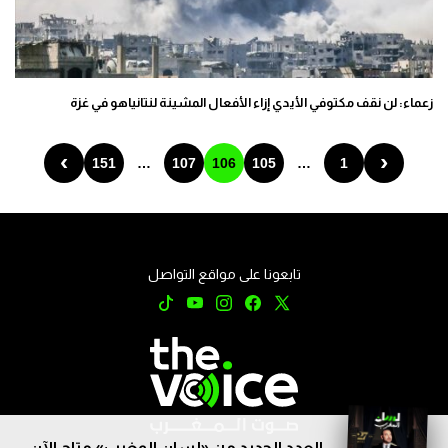
زعماء: لن نقف مكتوفي الأيدي إزاء الأفعال المشينة لنتانياهو في غزة
›
‹
151
…
107
106
105
…
1
تابعونا على مواقع التواصل
العدد الجديد من «لسان المغرب» متاح الآن