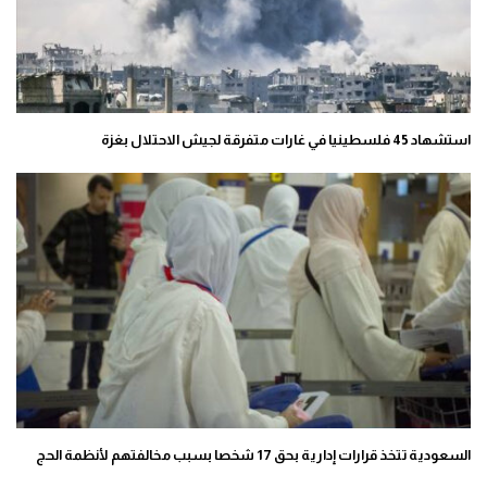
استشهاد 45 فلسطينيا في غارات متفرقة لجيش الاحتلال بغزة
السعودية تتخذ قرارات إدارية بحق 17 شخصا بسبب مخالفتهم لأنظمة الحج