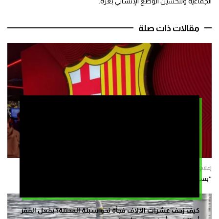
الجماعية ولتحسين الوضع الإنساني بغزة.
مقالات ذات صلة
إعلام
“بسبب الظروف الراهنة”.. برشلونة يلغي مباراته الودية في المغرب
كيف زحف عشرات الالاف فجأة نحو سبتة المحتلة؟ بفعل الفقر