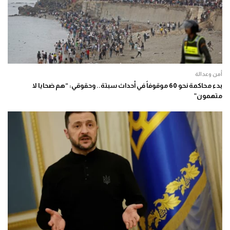
أمن وعدالة
بدء محاكمة نحو 60 موقوفاً في أحداث سبتة.. وحقوقي: “هم ضحايا لا
متهمون”