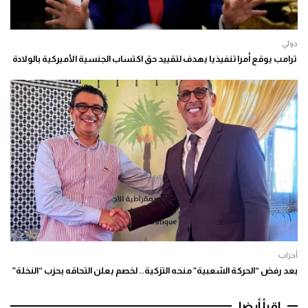
دولي
ترامب يوقع أمرا تنفيذيا يهدف لتقييد حق اكتساب الجنسية الأميركية بالولادة
أحزاب
بعد رفض “الحركة الشعبية” منحه التزكية.. لخصم يعلن التحاقه بحزب “النخلة”
اقرأ أيضا