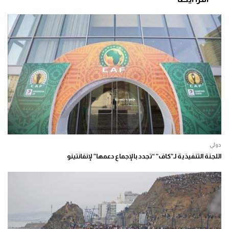
دولي
اللجنة التنفيذية لـ”كاف” “تجدد بالإجماع دعمها” لإنفانتينو