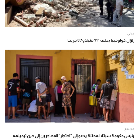
دولي
زلزال كولومبيا يخلف 111 قتيلا و87 جريحا
مجتمع
رئيس حكومة سبتة المحتلة يدعو إلى “احتجاز” المهاجرين إلى حين ترحيلهم