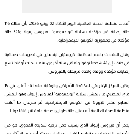
أفادت منظمة الصحة العالمية، اليوم الثلاثاء 02 يونيو 2026، بأن هناك 116
حالة إصابة غير مؤكدة بسلالة “بونديبوغيو” لفيروس إيبولا و321 حالة
مؤكدة في جمهورية الكونغو الديمقراطية.
وقال المتحدث باسم المنظمة، كريستيان ليندماير، في تصريحات صحافية
في جنيف، إن 41 شخصا توفوا وتعافى ستة آخرون، بينما سجلت أوغندا تسع
إصابات مؤكدة ووفاة واحدة مرتبطة بالفيروس.
وكان المركز الإفريقي لمكافحة الأمراض والوقاية منها قد أعلن، في 15
ماي المنصرم، عن تفشي سلالة “بونديبوغيو” لفيروس إيبولا، وهو التفشي
السابع عشر للإيبولا في الكونغو الديمقراطية، ثم سرعان ما أعلنت
منظمة الصحة العالمية أنه يمثل حالة طوارئ صحية عامة تثير قلقا دوليا.
يذكر أن فيروس إيبولا، الذي يسبب حمى نزفية شديدة العدوى، هو من
الأمراض الخطيرة رغم تطوير لقاحات وعلاجات حديثة، أودى بحياة أكثر من