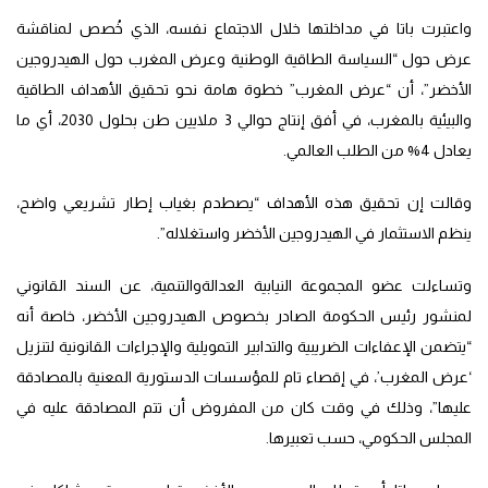
واعتبرت باتا في مداخلتها خلال الاجتماع نفسه، الذي خُصص لمناقشة
عرض حول “السياسة الطاقية الوطنية وعرض المغرب حول الهيدروجين
الأخضر”، أن “عرض المغرب” خطوة هامة نحو تحقيق الأهداف الطاقية
والبيئية بالمغرب، في أفق إنتاج حوالي 3 ملايين طن بحلول 2030، أي ما
يعادل 4% من الطلب العالمي.
وقالت إن تحقيق هذه الأهداف “يصطدم بغياب إطار تشريعي واضح،
ينظم الاستثمار في الهيدروجين الأخضر واستغلاله”.
وتساءلت عضو المجموعة النيابية العدالةوالتنمية، عن السند القانوني
لمنشور رئيس الحكومة الصادر بخصوص الهيدروجين الأخضر، خاصة أنه
“يتضمن الإعفاءات الضريبية والتدابير التمويلية والإجراءات القانونية لتنزيل
‘عرض المغرب’، في إقصاء تام للمؤسسات الدستورية المعنية بالمصادقة
عليها”، وذلك في وقت كان من المفروض أن تتم المصادقة عليه في
المجلس الحكومي، حسب تعبيرها.