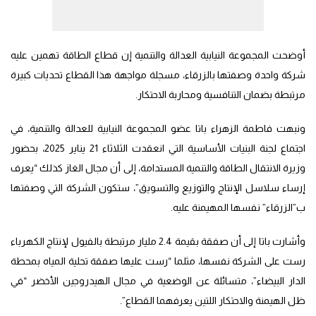
أوضحت المجموعة النيابية العدالة والتنمية إن قطاع الطاقة تهمين عليه
شركة واحدة وصفتها بالزرقاء، مسجلة مواجهة هذا القطاع تحديات كبيرة
مرتبطة بضمان التنافسية ومحاربة الاحتكار.
ونبهت فاطمة الزهراء باتا عضو المجموعة النيابية للعدالة والتنمية، في
اجتماع لجنة البنيات الأساسية التي انعقدت الثلاثاء 21 يناير 2025، بحضور
وزيرة الانتقال الطاقة والتنمية المستدامة، إلى أن مجال الغاز كذلك “يعرف
إرساء سلاسل الإنتاج والتوزيع والتسويق”، ستكون الشركة التي وصفتها
ب”الزرقاء” نفسها المهيمنة عليه.
وأشارت باتا إلى أن صفقة بقيمة 2.4 مليار مرتبطة بالفيول لإنتاج الكهرباء
رست على الشركة نفسها، مثلما “رست عليها صفقة تحلية المياه بمحطة
الدار البيضاء”، متسائلة عن الوضعية في مجال الهيدروجين الأخضر “في
ظل الهيمنة والاحتكار اللتين يعرفهما القطاع”.