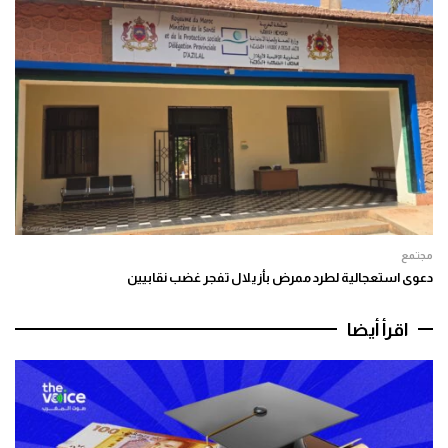
مجتمع
دعوى استعجالية لطرد ممرض بأزيلال تفجر غضب نقابيين
اقرأ أيضا