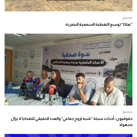
مجتمع
“هاكا” توسع التغطية السمعية البصرية
مجتمع
حقوقيون: أحداث سبتة “شبه نزوح جماعي” والعدد الحقيقي للضحايا لا يزال
مجهولا