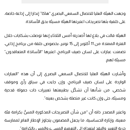
وجهت الهيئة العليا للاتصال السمعي البصري “هاكا” إنذارا إلى إذاعة خاصة،
على خلفية بثها تصريحات اعتبرتها الهيئة مسيئة بحق الأساتذة.
الهيئة قالت في بلاغ لها أصدرته أمس الثلاثاء إنها توصلت بشكايات خلال
الفترة الممتدة من 11 أكتوبر إلى 15 نونبر، بخصوص حلقة من برنامج إذاعي،
تضمنت عبارات على لسان ضيف البرنامج، اعتبرها “الأساتذة المتعاقدون”
مسيئة لهم.
وأشارت الهيئة العليا للاتصال السمعي البصري إلى أن هذه “العبارات
الواردة على لسان ضيف البرنامج، وإن جاءت في سياق رأي وموقف
شخصي، من شأنها أن تشكّل بطبيعتها تعبيرات ذات حمولة قدحية
ومسيئة، حتى وإن كانت غير متصلة بشخص بعينه”.
واعتبر المصدر ذاته أن “من شأن التصريحات المذكورة المسُّ بكرامة فئة
معينة، وإثارة الحساسية، ما يجعل المضمون يتجاوز الإطار العام لممارسة
حرية التعبير والنقد ليتعداه إلى التعميم المسيء والمس بالكرامة”.