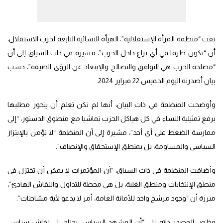
نفت “منظمة المرأة الإستقلالية”، الهيأة النسائية التابعة لحزب الاستقلال،
أن “تكون طرفا في أي نزاع داخل الحزب”، مشيرة في ذات السياق إلى أن
“مصلحة الحزب هي التوافق والتصالح والإبتعاد عن الرؤى الضيقة”، حسب
بيان أصدرته اليوم الخميس 22 فبراير 2024.
وأوضحت المنظمة في ذات البيان، أنها لم تكن تعلم أن يتحور مطلبها
برفع تمثيلية النساء في كل هياكل الحزب تماشيا مع منطوق الدستور، “إلى
ممارسة الضغط على أي أحد”، مشيرة إلى أن المنظمة “لا تؤمن بالإبتزاز
السياسي والمساومة، بل بمنطق الإستحقاق والإنصاف”.
وأضافت المنظمة في ذات السياق، “أن المؤتمرات لا يمكن أن تختزل في
منطق الإنتخابات ومنطق الغلبة، بل هي محطة للتداول والنقاش الهادئ”،
مبرزة أن “وجود مرشح واحد للأمانة العامة، أمر لا يدعو لأية مشاحنات”.
وخلص المصدر ذاته، إلى “أن المشهد السياسي يحتاج إلى نقاش سياسي