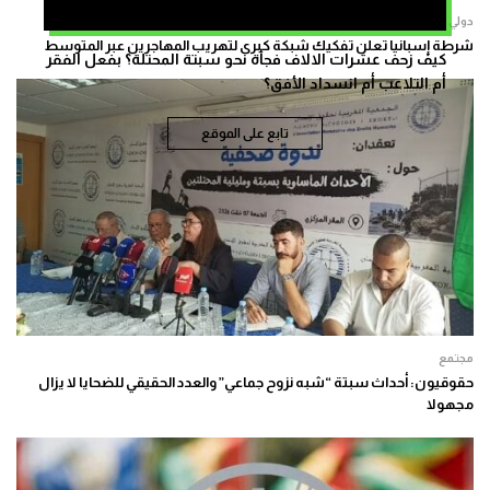
دولي
شرطة إسبانيا تعلن تفكيك شبكة كبرى لتهريب المهاجرين عبر المتوسط
كيف زحف عشرات الالاف فجأة نحو سبتة المحتلة؟ بفعل الفقر
أم التلاعب أم انسداد الأفق؟
تابع على الموقع
مجتمع
حقوقيون: أحداث سبتة “شبه نزوح جماعي” والعدد الحقيقي للضحايا لا يزال
مجهولا