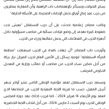
يساير التحولات ويستأثر بالإهتمامات ذات الراهنية، وأن المغاربة ينتظرون
من حزب عتيد إنتاج أوراق تحمل الإجابات الصحيحة على الأسئلة الحارقة”.
وكانت مصادر إعلامية تحدثت على أن حزب الاستقلال “يعيش تحت
ضغوط كبيرة تهدف إلى وضع قيادات نسائية في مناصب مسؤولية داخل
أجهزة الحزب في القطاعات التي يحمل حقائبها وزراء من الحزب.
وأوردت ذات المصادر “أن جهات نافذة في الحزب استعملت “منظمة
المرأة ااستقلالية” لتوجيه رسائل إلى الأمين العام لحزب الميزان نزار بركة
من أجل تمكين نساء الحزب من مناصب أو حقائب وزارية في التعديل
الحكومي المرتقب.
ويستعد حزب الاستقلال لعقد مؤتمره الوطني الثامن عشر آواخر شهر
أبريل المقبل، حسب ما قررته اللجنة التنفيذية للحزب في اجتماعها الذي
انعقد يوم الأربعاء 14 فبراير 2024، َ، كما قررت كذلك عقد دورة المجلس
الوطني للحزب يوم السبت 2 مارس 2024 ، من أجل انتخاب اللجنة التحضيرية