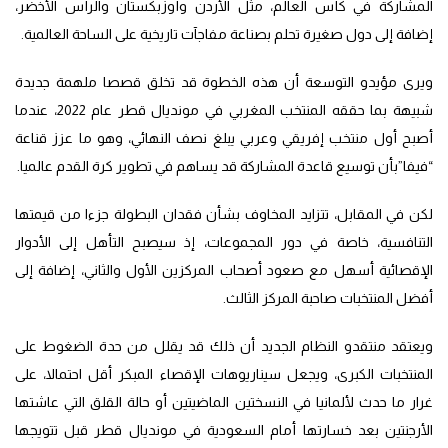
المشاركة في كأس العالم، مثل الأردن وأوزبكستان والرأس الأخضر،
إضافة إلى دول صغيرة تحلم بصناعة مفاجآت تاريخية على الساحة العالمية.
ويرى مؤيدو التوسعة أن هذه الخطوة قد تخلق قصصا ملهمة جديدة
شبيهة بما حققه المنتخب المغربي في مونديال قطر عام 2022، عندما
أصبح أول منتخب إفريقي وعربي يبلغ نصف النهائي، وهو ما عزز قناعة
“فيفا”بأن توسيع قاعدة المشاركة قد يساهم في تطوير كرة القدم عالميا.
لكن في المقابل، تتزايد المخاوف بشأن فقدان البطولة جزءا من قيمتها
التنافسية، خاصة في دور المجموعات، إذ سيصبح التأهل إلى الأدوار
الإقصائية أسهل مع صعود أصحاب المركزين الأول والثاني، إضافة إلى
أفضل المنتخبات صاحبة المركز الثالث.
ويعتقد منتقدو النظام الجديد أن ذلك قد يقلل من حدة الضغوط على
المنتخبات الكبرى، ويجعل سيناريوهات الإقصاء المبكر أقل احتمالا، على
غرار ما حدث لألمانيا في النسختين الماضيتين أو حالة القلق التي عاشتها
الأرجنتين بعد خسارتها أمام السعودية في مونديال قطر قبل تتويجها