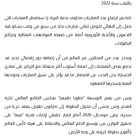
باللقب سنة 2022.
كما يثير ارتفاع عدد المباريات مخاوف بدنية كبيرة، إذ ستضطر المنتخبات التي
تصل إلى النهائي لخوض ثماني مباريات بدلا من سبع، في وقت يشكو فيه
اللاعبون والأندية الأوروبية أصلا من ضغط المواجهات المتتالية وتراكم
البطولات.
ويحذر عدد من المحللين عبر العالم من أن إضافة دور إقصائي جديد قد
يدفع بعض المنتخبات إلى اعتماد أسلوب أكثر تحفظا، مع التركيز على تفادي
الخسارة بدل البحث عن الانتصار، ما قد يؤثر على نسق المباريات وجودتها
الفنية وسحرها المعهود.
وبين من يعتبر التوسعة “تطورا طبيعيا” يعكس الطابع العالمي لكرة
القدم، ومن يخشى أن تتحول البطولة إلى ماراثون طويل يفقد جزءا من
سحره، يبقى مونديال 2026 أمام اختبار حقيقي لإثبات قدرة “فيفا” على
تحقيق التوازن بين توسيع الحلم العالمي والحفاظ على هيبة كأس العالم
كأقوى بطولة كروية على وجه الأرض.