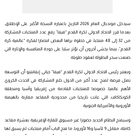
سيدخل مونديال العام 2026 التاريخ باعتباره النسخة الأكبر على الإطلاق،
بعدما قرر الاتحاد الدولي لكرة القدم “فيفا” رفع عدد المنتخبات المشاركة
من 32 إلى 48 منتخبا، في خطوة يراها البعض انتصارا لفكرة “عالمية كرة
القدم”، بينما يخشى آخرون أن تؤثر سلبا على جودة المنافسة والإثارة التي
صنعت سحر البطولة لعقود طويلة.
ويعتبر رئيس الاتحاد الدولي لكرة القدم “فيفا” جياني إنفانتينو أن التوسعة
تمثل فرصة لمنح عدد أكبر من الدول حلم المشاركة في الحدث الكروي
الأهم عالميا، خصوصا للمنتخبات القادمة من إفريقيا وآسيا ومنطقة
الكونكاكاف، التي عانت تاريخيا من محدودية المقاعد مقارنة بالهيمنة
الأوروبية والأميركية الجنوبية.
وسيمنح النظام الجديد حضورا غير مسبوق للقارة الإفريقية بعشرة مقاعد
كاملة، مقابل 9 لآسيا و16 لأوروبا، ما فتح الباب أمام منتخبات لم يسبق لها