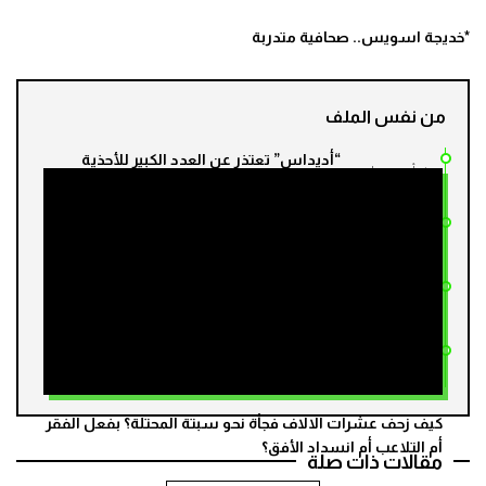
*خديجة اسويس.. صحافية متدربة
من نفس الملف
“أديداس” تعتذر عن العدد الكبير للأحذية
مند أسبوع واحد
الوردية في كأس العالم
إنفانتينو يهاجم منتقدي كأس العالم 2026
مند أسبوعين
بسبب “نشر الكراهية”
مونديال 2026.. مدرب إسبانيا يصنف سلوك
مند أسبوعين
الأرجنتينيين بعد النهائي بـ”غير المقبول”
النرويج تستعد لتقديم شكوى رسمية إلى
مند أسبوعين
“فيفا” بشأن البطاقة الحمراء لبالوغون
كيف زحف عشرات الالاف فجأة نحو سبتة المحتلة؟ بفعل الفقر
أم التلاعب أم انسداد الأفق؟
مقالات ذات صلة