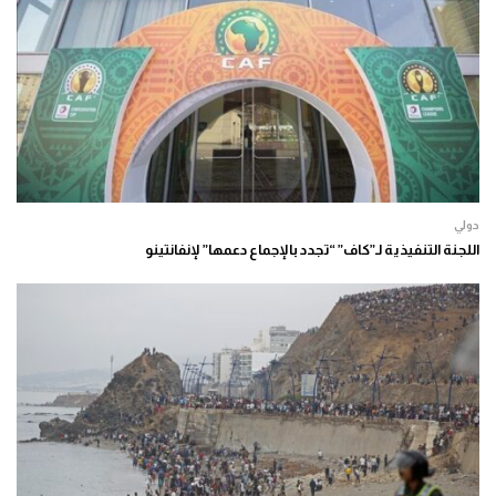
دولي
اللجنة التنفيذية لـ”كاف” “تجدد بالإجماع دعمها” لإنفانتينو