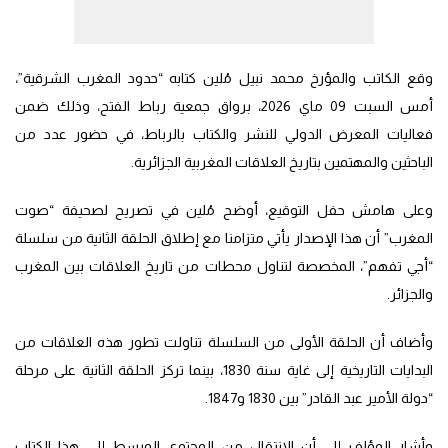
وقع الكاتب والمؤرخ محمد نبيل مُلين كتابه “حدود المغرب الشرقية”،
أمس السبت 09 ماي 2026، برواق جمعية رباط الفتح، وذلك ضمن
فعاليات المعرض الدولي للنشر والكتاب بالرباط، في حضور عدد من
الباحثين والمهتمين بتاريخ العلاقات المغربية الجزائرية.
وعلى هامش حفل التوقيع، أوضح مُلين في تصريح لصحيفة “صوت
المغرب” أن هذا الإصدار يأتي متزامنا مع إطلاق الحلقة الثانية من سلسلة
“أجي تفهم”، المخصصة لتناول محطات من تاريخ العلاقات بين المغرب
والجزائر.
وأضاف أن الحلقة الأولى من السلسلة تناولت تطور هذه العلاقات من
البدايات التاريخية إلى غاية سنة 1830، بينما تركز الحلقة الثانية على مرحلة
“دولة الأمير عبد القادر” بين 1830 و1847.
وأشار المؤلف إلى أن الانتقال من المحتوى المبسط إلى هذا الكتاب