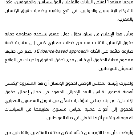
مرجعاً معتمداً” لمنتجي البيانات والفاعلين المؤسساتيين والحقوقيين، وكذا
للشركاء الإقليميين والدوليين، في تتبع وتقييم وضعية حقوق الإنسان
بالمغرب.
ويأتي هذا الإعلان في سياق تحوّل دولي عميق تشهده منظومة حماية
حقوق الإنسان، انتقلت فيه من خطاب معياري كيفي إلى مقاربة كمية
صارمة قائمة على الأدلة (
Evidence-based approach
)، تضع في صلبها
مفهوم فعلية الحقوق، أي قياس مدى تحقق الحقوق والحريات في الواقع
المعيش للمواطنين.
واعتبرت رئيسة المجلس الوطني لحقوق الإنسان أن هذا المشروع “يكتسي
أهمية قصوى لقياس البعد الإجرائي للجهود في مجال إعمال حقوق
الإنسان”، عبر بناء جماعي لمؤشرات تمكّن من تحويل المضمون المعياري
للحقوق إلى أدوات عملية لقياس مستوى تطبيقها في السياسات
العمومية، وتقييم أثرها الفعلي في حياة المواطنين.
وأوضحت أن هذا التوجه من شأنه تمكين مختلف المتتبعين والفاعلين من