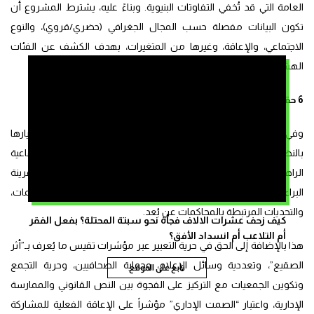
العامة التي قد تُخفي التفاوتات البنيوية. وبناءً عليه، يشترط المشروع أن
تكون البيانات مفصلة حسب المجال الجغرافي (حضري/قروي)، والنوع
الاجتماعي، والإعاقة، وغيرها من المتغيرات، بهدف الكشف عن الفئات
الهشة التي لا تزال خارج دائرة التمتع الفعلي بالحقوق.
6 حقوق ذات أولوية
وفي مرحلته الأولى، يركز المشروع على ستة حقوق موضوعية، جرى اختيارها
بالنظر إلى ارتباطها المباشر بالتحديات التنموية والمطالب الاجتماعية
الراهنة بالمغرب، من قبيل الحق في محاكمة عادلة من خلال قياس قرينة
البراءة وولوجية العدالة، ونسبة الاعتقال الاحتياطي، وآجال المحاكمات،
والتحديات المرتبطة بالمحاكمات عن بُعد.
كيف زحف عشرات الالاف فجأة نحو سبتة المحتلة؟ بفعل الفقر
أم التلاعب أم انسداد الأفق؟
هذا بالإضافة إلى الحق في حرية التعبير عبر مؤشرات تقيس ما يُعرف بـ”أثر
الصقيع”، وتعددية وسائل الإعلام، وحماية الصحافيين، وحرية التجمع
تابع على الموقع
وتكوين الجمعيات مع التركيز على الفجوة بين النص القانوني والممارسة
الإدارية، واعتبار “الصمت الإداري” مؤشراً على الإعاقة الفعلية للمشاركة