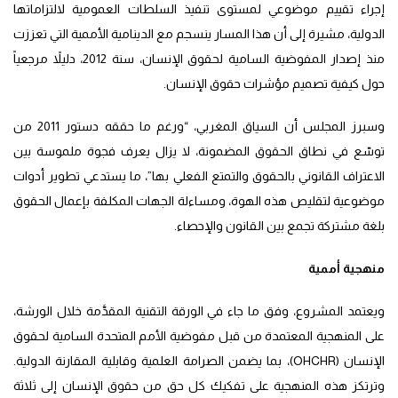
إجراء تقييم موضوعي لمستوى تنفيذ السلطات العمومية لالتزاماتها
الدولية، مشيرة إلى أن هذا المسار ينسجم مع الدينامية الأممية التي تعززت
منذ إصدار المفوضية السامية لحقوق الإنسان، سنة 2012، دليلاً مرجعياً
حول كيفية تصميم مؤشرات حقوق الإنسان.
وسبرز المجلس أن السياق المغربي، “ورغم ما حققه دستور 2011 من
توسّع في نطاق الحقوق المضمونة، لا يزال يعرف فجوة ملموسة بين
الاعتراف القانوني بالحقوق والتمتع الفعلي بها”، ما يستدعي تطوير أدوات
موضوعية لتقليص هذه الهوة، ومساءلة الجهات المكلفة بإعمال الحقوق
بلغة مشتركة تجمع بين القانون والإحصاء.
منهجية أممية
ويعتمد المشروع، وفق ما جاء في الورقة التقنية المقدَّمة خلال الورشة،
على المنهجية المعتمدة من قبل مفوضية الأمم المتحدة السامية لحقوق
الإنسان (OHCHR)، بما يضمن الصرامة العلمية وقابلية المقارنة الدولية.
وترتكز هذه المنهجية على تفكيك كل حق من حقوق الإنسان إلى ثلاثة