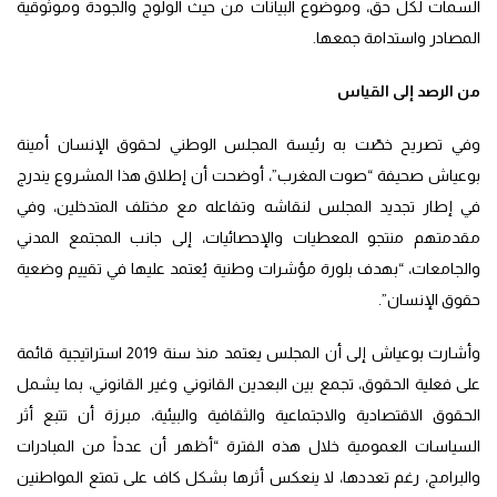
السمات لكل حق، وموضوع البيانات من حيث الولوج والجودة وموثوقية
المصادر واستدامة جمعها.
من الرصد إلى القياس
وفي تصريح خصّت به رئيسة المجلس الوطني لحقوق الإنسان أمينة
بوعياش صحيفة “صوت المغرب”، أوضحت أن إطلاق هذا المشروع يندرج
في إطار تجديد المجلس لنقاشه وتفاعله مع مختلف المتدخلين، وفي
مقدمتهم منتجو المعطيات والإحصائيات، إلى جانب المجتمع المدني
والجامعات، “بهدف بلورة مؤشرات وطنية يُعتمد عليها في تقييم وضعية
حقوق الإنسان”.
وأشارت بوعياش إلى أن المجلس يعتمد منذ سنة 2019 استراتيجية قائمة
على فعلية الحقوق، تجمع بين البعدين القانوني وغير القانوني، بما يشمل
الحقوق الاقتصادية والاجتماعية والثقافية والبيئية، مبرزة أن تتبع أثر
السياسات العمومية خلال هذه الفترة “أظهر أن عدداً من المبادرات
والبرامج، رغم تعددها، لا ينعكس أثرها بشكل كاف على تمتع المواطنين