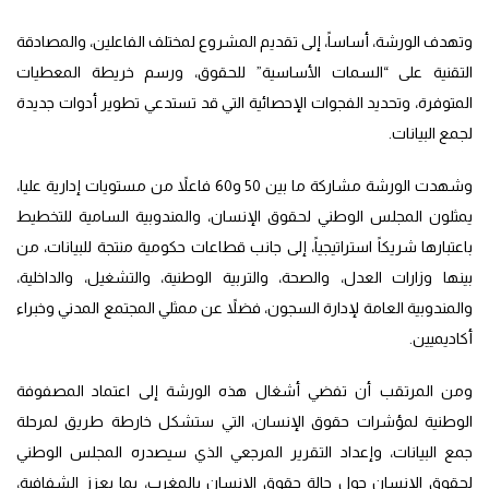
وتهدف الورشة، أساساً، إلى تقديم المشروع لمختلف الفاعلين، والمصادقة
التقنية على “السمات الأساسية” للحقوق، ورسم خريطة المعطيات
المتوفرة، وتحديد الفجوات الإحصائية التي قد تستدعي تطوير أدوات جديدة
لجمع البيانات.
وشهدت الورشة مشاركة ما بين 50 و60 فاعلاً من مستويات إدارية عليا،
يمثلون المجلس الوطني لحقوق الإنسان، والمندوبية السامية للتخطيط
باعتبارها شريكاً استراتيجياً، إلى جانب قطاعات حكومية منتجة للبيانات، من
بينها وزارات العدل، والصحة، والتربية الوطنية، والتشغيل، والداخلية،
والمندوبية العامة لإدارة السجون، فضلاً عن ممثلي المجتمع المدني وخبراء
أكاديميين.
ومن المرتقب أن تفضي أشغال هذه الورشة إلى اعتماد المصفوفة
الوطنية لمؤشرات حقوق الإنسان، التي ستشكل خارطة طريق لمرحلة
جمع البيانات، وإعداد التقرير المرجعي الذي سيصدره المجلس الوطني
لحقوق الإنسان حول حالة حقوق الإنسان بالمغرب، بما يعزز الشفافية،