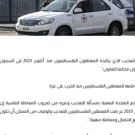
ند دت مقررة خاصة للأمم المتحدة الثلاثاء بالتعذيب الذي يكابده المعتقلون الفلسطينيون منذ أكتوبر 2023 في السجو
 مخالفا للقانون”.
املتها للمعتقلين الفلسطينيين منذ الحرب على غزة
مم المتحدة المعنية بمسألة التعذيب وغيره من ضروب المعاملة القاسية إن
“التدابير الطارئة المعتمدة بعد السابع من أكتوبر 2023 عر ضت المعتقلين الفلسطينيين للتعذيب ولوفيات من الممكن أن تكون
 الاتصال ومعاملة مهينة”.