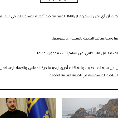
وفي رسالة موج هة إلى السلطات الإسرائيلية، أكدت أن أي ا من الشكاوى ال1680 المقد مة ضد أجهزة الاستخبارات في البلد لم
ها وممارساتها الخاصة بالسجون وتصويبها.
فلسطيني، من بينهم 2200 ينفذون أحكاما.
ي شبهات تعذيب وانتهاكات أخرى ارتكبتها حركتا حماس والجهاد الإسلامي
سلطة الفلسطينية في الضفة الغربية المحتلة.