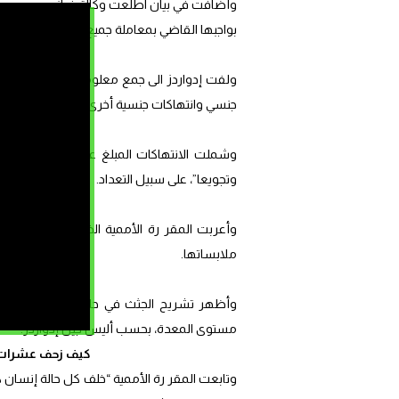
وأضافت في بيان اطلعت وكالة فرانس برس على ن
بواجبها القاضي بمعاملة جميع المعتقلين معاملة
جنسي وانتهاكات جنسية أخرى.
وشملت الانتهاكات المبلغ عنها “ضربا مبرحا
وتجويعا”، على سبيل التعداد.
ملابساتها.
وأظهر تشريح الجثث في حالات كثيرة كسورا في
مستوى المعدة، بحسب أليس جيل إدواردز.
كيف زحف عشرات ال
وتابعت المقر رة الأممية “خلف كل حالة إنسان