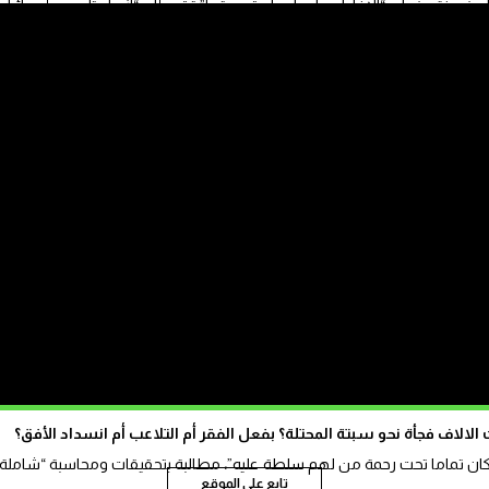
سخة منه أن “الإفادات بأعدادها وقسوتها” تشير إلى “ازدراء تام من إسرائيل
 إنسانية”.
ولفت إدواردز الى جمع معلومات عن 52 حالة تضم نت أشكالا مختلفة من التعذيب وسوء المعاملة، فضلا عن 33 حالة تعذي
 وضغوطا وتقييدا مفرطا وصعقات كهربائية وحرمانا من النوم وسوء تغذية
وأعربت المقر رة الأممية الخاصة عن قلقها إزاء 94 حالة وفاة على الأقل في السجن منذ أكتوبر 2023 لم يتم التحقيق في
 الضلوع ونزفا جلديا وجروحا في الأعضاء الداخلية، فضلا عن تمز قات على
الاف فجأة نحو سبتة المحتلة؟ بفعل الفقر أم التلاعب أم انسداد الأفق؟
 كان تماما تحت رحمة من لهم سلطة عليه”، مطالبة بتحقيقات ومحاسبة “شاملة
تابع على الموقع