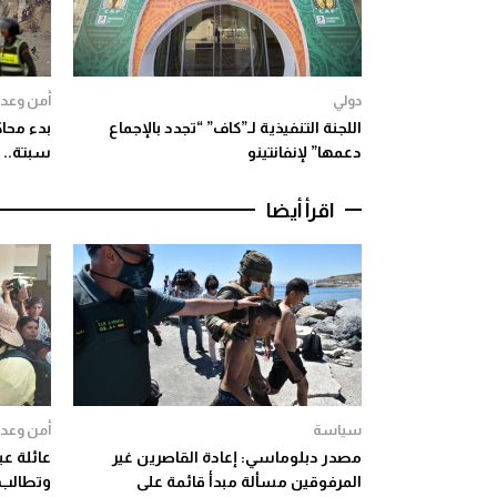
دولي
أمن وعدا
اللجنة التنفيذية لـ”كاف” “تجدد بالإجماع
دعمها” لإنفانتينو
سبتة.. 
اقرأ أيضا
سياسة
أمن وعدا
مصدر دبلوماسي: إعادة القاصرين غير
عائلة عب
المرفوقين مسألة مبدأ قائمة على
وتطالب ب