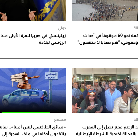
لة
دولي
بدء محاكمة نحو 60 موقوفاً في أحداث
زيلينسكي في صربيا للمرة الأولى منذ 
وحقوقي: “هم ضحايا لا متهمون”
الروسي لبلاده
لة
مجتمع
د الرحيم فقير تصل إلى المغرب
«سائق الطاكسي ليس أمنيا».. نقاب
العدالة لضحية الشرطة الإيطالية
ينتقدون أحكاما في ملف الهجرة إلى 