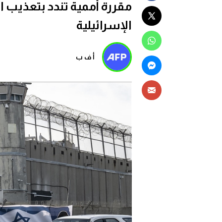
مقررة أممية تندد بتعذيب
الإسرائيلية
أ ف ب