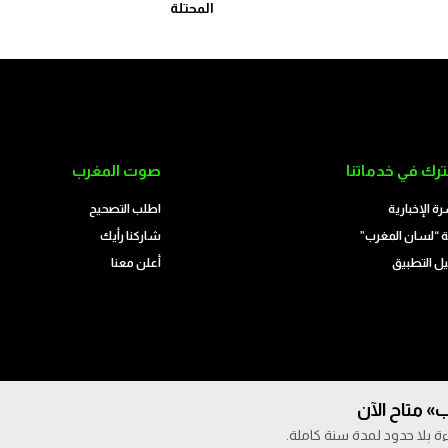
المحتلة
رك في خدماتنا
صوت المغرب
رة الإخبارية
اطلب التصحيح
 “لسان المغرب”
شاركنا رأيك
ل التطبيق
أعلن معنا
» متاح الآن
ة بلا حدود لمدة سنة كاملة.