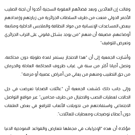
وقالت إن العائدين وبعد قضائهم العقوبة السجنية أكدوا أن لجنة الصليب
الأحمر الدولي منعت من طرف السلطات الجزائرية من زيارتهم وإمدادهم
ببعض المساعدات الإنسانية من مواد النظافة والملابس الداخلية ومتابعة
أوضاعهم، مضيفة أن منهم “من يوجد بشكل قانوني على التراب الجزائري
وتعرض للتوقيف”
وأشارت الجمعية إلى أن “هذا الاحتجاز يستمر لمدة طويلة دون محاكمة،
وتصل أحيانا أكثر من سنة في غياب ظروف المحاكمة العادلة والحرمان
من حق التطبيب ومنهم من يعاني من أمراض عصبية أو مزمنة”.
وإلى جانب ذلك كشفت الجمعية أن “عائلات الضحايا تعرضت في جل
الحالات لعمليات النصب والاحتيال من طرف محامين” عبر مواقع التواصل
الاجتماعي واستفادتهم من تحويلات الأتعاب للترافع في بعض الملفات
دون أعطاء توضيحات ومعطيات للعائلات”.
مؤكدة أن هذه “الإجراءات في مجملها تتعارض والقواعد النموذجية الدنيا