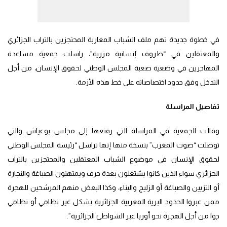
في خطوة جديدة تهم ملف الشباب المغاربة المحتجزين بالتراب الجزائري
والمعتقلين في “ظروف إنسانية مزرية”، راسلت جمعية مساعدة
المهاجرين في وضعية صعبة المجلس الوطني لحقوق الإنسان، من أجل
التدخل وفق حدود اختصاصاته على خط هذه الأزمة.
تفاصيل المراسلة
وقالت الجمعية في المراسلة التي رفتعها إلى مجلس بوعياش والتي
توصلت “صوت المغرب” بنسخة منها إنها تراسل “رئيسة المجلس الوطني
لحقوق الإنسان في موضوع الشباب المعتقلين والمحتجزين بالتراب
الجزائري سواء الذين كانوا يشتغلون بعدة حرف ويمتهنون الصباغة والنجارة
أو التزيين والصباغة أو الزليج والبناء، وكذا البعض منهم المرشحين للهجرة
ممن عبروا الحدود البرية المغربية الجزائرية بشكل غير نظامي أو نظامي
جوا من أجل الهجرة نحو أوربا عبر الشواطئ الجزائرية”.