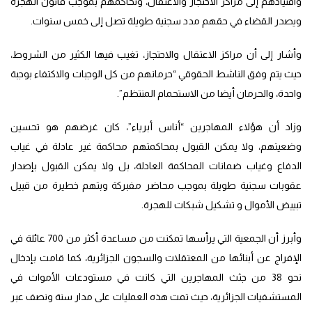
واقتيادهم إلى مراكز الاحتجاز والاعتقال، وتحاكمهم بموجب قانون الهجرة
ويصدر القضاء في حقهم مدد سجنية طويلة تصل إلى خمس سنوات.
وأشار إلى أن مراكز الاعتقال والاحتجاز، تغيب فيها الكثير من الشروط،
حيث يتم وفق الناشط الحقوقي “حرمانهم من كل الوجبات والاكتفاء بوجبة
واحدة، والحرمان أيضا من الاستحمام المنتظم”.
وزاد أن هؤلاء المهاجرين “أناس أبرياء”، كان غرضهم هو تحسين
وضعيتهم، ولا يمكن القبول بمحاكمتهم محاكمة غير عادلة في غياب
الدفاع وغياب ضمانات المحاكمة العادلة، بل ولا يمكن القبول بإصدار
عقوبات سجنية طويلة بموجب محاضر مفبركة وبتهم خطيرة من قبيل
تبييض الأموال و تشكيل شبكات للهجرة.
وأبرز أن الجمعية التي يرأسها تمكنت من مساعدة أكثر من 700 عائلة في
الإفراج عن أبنائها من المعتقلات والسجون الجزائرية، كما قامت بإدخال
نحو 38 من جثث المهاجرين التي كانت في مستودعات الأموات في
المستشفيات الجزائرية، حيث تمت هذه العمليات على مدار سنة ونصف عبر