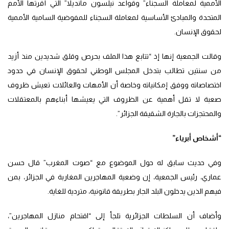
الأممية لمعاملة السجناء” وقواعد نيلسون مانديلا” التي أقرتها الأمم
المتحدة والمبادئ الأساسية لمعاملة السجناء للمفوضية السامية الأممية
لحقوق الإنسان.
وقالت الجمعية إنها إذ “تتابع هذا الملف بحرص وقلق شديدين منذ أزيد
من سنتين تطالب بتدخل المجلس الوطني لحقوق الإنسان في حدود
اختصاصاته ووفق إمكانياته وخاصة أن الأمهات والعائلات تعيش ظروف
صعبة لا تقل أهمية عن الظروف التي يعيشها أبناءهم بالمعتقلات
والمحتجزات بالجارة الشقيقة الجزائر”.
“أشخاص أبرياء”
وفي حديث سابق له حول الموضوع مع “صوت المغرب” قال حسن
عماري، رئيس الجمعية، إن وضعية المهاجرين المغاربة في الجزائر، بمن
فيهم الذين يدخلون البلد الجار بطريقة قانونية، متردية للغاية.
وأضاف أن السلطات الجزائرية تلجأ إلى “اقتحام منازل المهاجرين”،