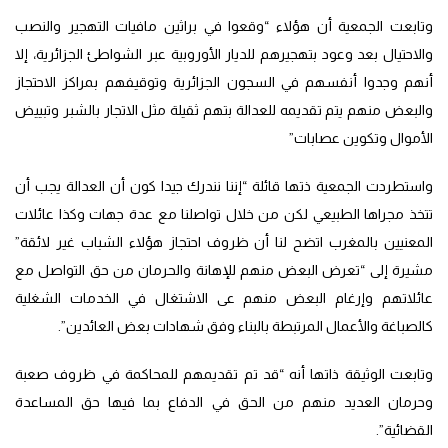
وتابعت الجمعية أن هؤلاء “وقعوا في براثين مافيات التهجير والنصب
والاحتيال بعد وعود بتهجيرهم للديار الأوروبية عبر الشواطئ الجزائرية، إلا
أنهم وجدوا أنفسهم في السجون الجزائرية وتوقيفهم بمراكز الاحتجاز
والبعض منهم يتم تقديمه للعدالة بتهم ثقيلة مثل الاتجار بالشبر وتبييض
الأموال وتكوين عصابات”
واستطردت الجمعية ذتها قائلة “إننا نندرك جيدا كون أن العدالة يجب أن
تتخذ مجراها الطبيعي لكن من خلال تواصلنا مع عدة جهات وكذا عائلات
المعنيين بالمغرب اتضح لنا أن ظروف احتجاز هؤلاء الشباب غير لائقة”
مشيرة إلى “تعرض البعض منهم للإهانة والحرمان من حق التواصل مع
عائلاتهم وإرغام البعض منهم عى الاشتغال في الخدمات الشغلية
كالصباغة والأعمال المرتبطة بالبناء وفق شهادات بعض العائدين”.
وتابعت الوثيقة ذاتها أنه “قد تم تقديمهم للمحاكمة في ظروف صعبة
وحرمان العديد منهم من الحق في الدفاع بما فيها حق المساعدة
القضائية”.