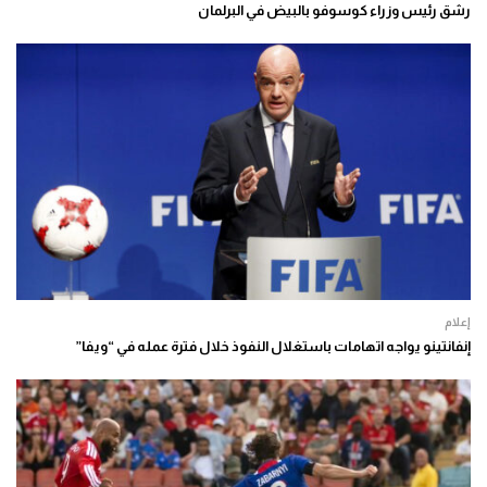
رشق رئيس وزراء كوسوفو بالبيض في البرلمان
إعلام
إنفانتينو يواجه اتهامات باستغلال النفوذ خلال فترة عمله في “ويفا”