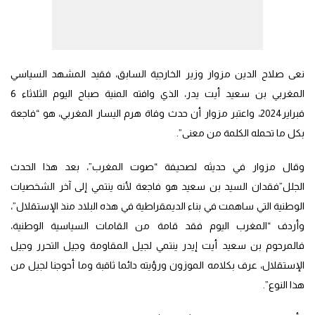
نعى صلاح الدين مزوار وزير الخارجية السابق، فقيد المشهد السياسي
المغربي بن سعيد أيت يدر، الذي وافته المنية صباح اليوم الثلاثاء 6
فبراير2024، واعتبر مزوار أن حدث وفاة هرم اليسار المغربي، هو “فاجعة
بكل ما تحمله الكلمة من معنى”.
وقال مزوار في حديثه لصحيفة “صوت المغرب”، بعد هذا الحدث
الجلل”فقدان السيد بن سعيد هو فاجعة لأنه ينتمي إلى آخر الشخصيات
الوطنية التي ساهمت في بناء الديمقراطية في هذه البلاد منذ الإستقلال”،
وأردف “المغرب اليوم فقد قامة من القامات السياسية الوطنية،
فالمرحوم بن سعيد أيت إيدر ينتمي لجيل المقاومة وجيل التحرر وجيل
الإستقلال، عرف بكلامه الموزون ورؤيته دائما ثاقبة وما أحوجنا لجيل من
هذا النوع”.