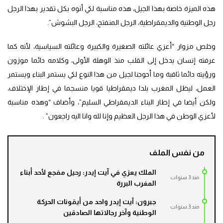
هذه الميزة خاصة بهذا الجيل، هذه مناسبة لكي أنوه بكل تقدير بهذا الرجل
رجل الوطنية والديمقراطية، الرجل المنفتح، الرجل البشوش”.
وخلص مزوار “أعزي عائلته الصغيرة والكبيرة وعائلته السياسية، لأنه كما
عرفته إنسان يدخل إلى القلب منذ الوهلة الأولى، وكلامه دائما موزون
ورؤيته دائما ثاقبة وما أحوجنا لجيل من هذا النوع لكي يستمر البناء ويستمر
العمل، ليظل المغرب بلدا ديمقراطيا قويا منسجما في إطار الإختلاف،
ولكن أيضا في إطار البناء الديمقراطي السليم”، وأضاف “وهذه مناسبة
لأعزي الوطن في هذا الرجل العظيم وإنا لله وانا اليه راجعون” .
من نفس الملف
الملك يعزي في آيت إيدر: رحيل مفجع لأحد أبناء
مند 3 سنوات
المغرب البررة
جبرون: آيت إيدر واحد من أيقونات الحركة
مند 3 سنوات
الوطنية وآخر رجالاتها الصادقين