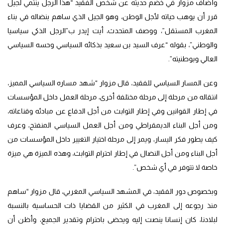
وأضاف مزوار في خضم حديثه عن شخص الفقيد “هذا الرجل ينتمي لجيل
قرر أن يوهب حياته لأجل الوطن، وهو الجيل الذي ساهم بنضاله في بناء
المغرب المستقل”، ووصف المتحدث، أيت إيدر ب”الرجل الذكي سياسيا
والوطني”، بقوله “عرف السيد بن سعيد بذكائه السياسي وحسه السياسي
العالي وبوطنيته”.
وعن المسار السياسي للفقيد، قال مزوار “شهد مساره السياسي المميز،
انتقاله من مرحلة إلى مرحلة مختلفة أخرى، مرحلة العمل داخل المؤسسات
في إطار القوانين وفي إطار التوابث من أجل الدفاع عن مبادئه وقناعاته،
ومن أجل البناء الديمقراطي ومن أجل العمل السياسي المنفتح، وعرف
كيف يطور فكر اليسار، ويمر إلى مرحلة اختيار التغيير داخل المؤسسات من
أجل البناء ومن أجل النضال في إطار احترام التوابث، وهذه الميزة هي ميزة
خاصة لا تتوفر في أي شخص”.
وبخصوص دور الفقيد، في المشهد السياسي المغربي، قال مزوار “ساهم
منذ رجوعه إلى المغرب في الكثير من القضايا ذات الحساسية بالنسبة
لبلادنا، كان إنسانا ينصت إليه ويحضى باحترام وتقدير الجميع، وأظن أن