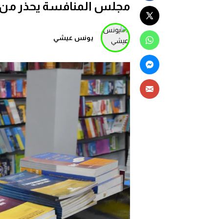
مجلس المنافسة يحذر من هدر 30 مليون كراسة دراس
يونس عيشي