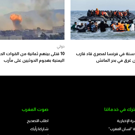
دولي
نة في فرنسا لمصري قاد قارب
10 قتلى بينهم ثمانية من القوات ال
 غرق في بحر المانش
اليمنية بهجوم الحوثيين على مأرب
رك في خدماتنا
صوت المغرب
رة الإخبارية
اطلب التصحيح
 “لسان المغرب”
شاركنا رأيك