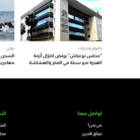
حقوق وحريات
دولي
“مجلس بوعياش” يرفض اختزال أزمة
السجن س
الهجرة نحو سبتة في الفقر والهشاشة
مهاجرين
تواصل معنا
اشت
من نحن؟
النش
ميثاق التحرير
مجلة