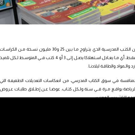
توقف مجلس المنافسة عند الإنتـاج الضخـم مـن الكتـب المدرسـية الذي يتـراوح مـا بـين 25 و30 مليـون نسـخة مـن الكراسـات
المبرمجـة والمصممـة للاسـتخدام مـرة واحـدة فقـط، أي مـا يعـادل اسـتهلاكا يصـل إلـى 3 أو 4 كتـب فــي المتوسـط لـكل تلميـذ
 والـمواد والطاقـة لبلادنـا.
منافسة فـي سوق الكتاب المدرسي، من انعكاسات التعديلات الطفيفـة التي
ي والرياضة بواقـع مـرة فــي سـنة ولـكل كتـاب، عوضـا عـن إطـلاق طلبـات عـروض
وجـه للناشـرين المعنيـن.
ــاوت أهميتهــا، تفضي بالضــرورة إلــى تقــادم الكتـب المدرسـية ذات الطبعـة
مثـل فــي إلغـاء المخـزون القائـم للطبعـة القدميـة، التـي أضحـت غيـر صالحـة
دراسية.