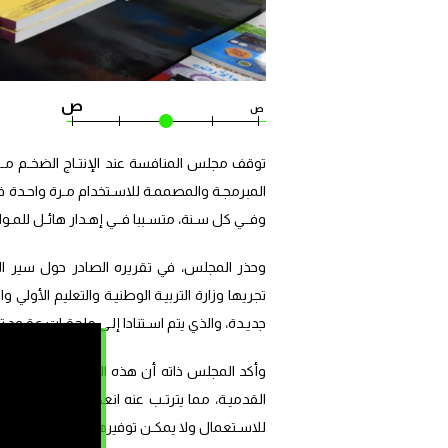
ص
ص
وفــي كل سـنة، متسـببا فــي إهـدار هائـل للمـوارد
وحذر المجلس، في تقريره الصادر حول سير ال
تجريها وزارة التربيـة الوطنيـة والتعليم الأول
جديـدة، والذي يتم اسـتنادا إلـى ملحقـات عقـود ت
وأكد المجلس ذاته أن هذه المراجعات، التــي تتف
القدميـة، مما يترتـب عنه انعكاسـات مباشـرة تت
للاسـتعمال ولا يمكـن توفيرهـا فــي الفصـول ال