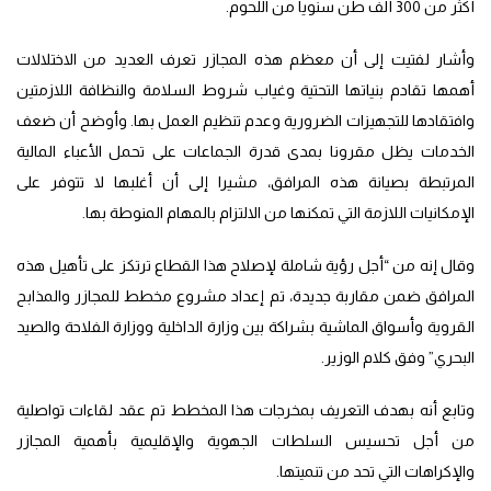
أكثر من 300 ألف طن سنويا من اللحوم.
وأشار لفتيت إلى أن معظم هذه المجازر تعرف العديد من الاختلالات
أهمها تقادم بنياتها التحتية وغياب شروط السلامة والنظافة اللازمتين
وافتقادها للتجهيزات الضرورية وعدم تنظيم العمل بها. وأوضح أن ضعف
الخدمات يظل مقرونا بمدى قدرة الجماعات على تحمل الأعباء المالية
المرتبطة بصيانة هذه المرافق، مشيرا إلى أن أغلبها لا تتوفر على
الإمكانيات اللازمة التي تمكنها من الالتزام بالمهام المنوطة بها.
وقال إنه من “أجل رؤية شاملة لإصلاح هذا القطاع ترتكز على تأهيل هذه
المرافق ضمن مقاربة جديدة، تم إعداد مشروع مخطط للمجازر والمذابح
القروية وأسواق الماشية بشراكة بين وزارة الداخلية ووزارة الفلاحة والصيد
البحري” وفق كلام الوزير.
وتابع أنه بهدف التعريف بمخرجات هذا المخطط تم عقد لقاءات تواصلية
من أجل تحسيس السلطات الجهوية والإقليمية بأهمية المجازر
والإكراهات التي تحد من تنميتها.