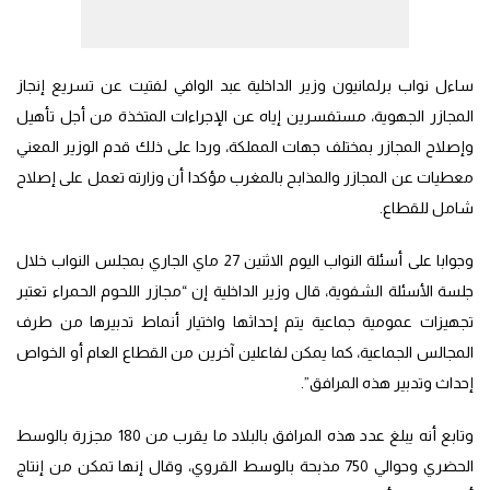
ساءل نواب برلمانيون وزير الداخلية عبد الوافي لفتيت عن تسريع إنجاز
المجازر الجهوية، مستفسرين إياه عن الإجراءات المتخذة من أجل تأهيل
وإصلاح المجازر بمختلف جهات المملكة، وردا على ذلك قدم الوزير المعني
معطيات عن المجازر والمذابح بالمغرب مؤكدا أن وزارته تعمل على إصلاح
شامل للقطاع.
وجوابا على أسئلة النواب اليوم الاثنين 27 ماي الجاري بمجلس النواب خلال
جلسة الأسئلة الشفوية، قال وزير الداخلية إن “مجازر اللحوم الحمراء تعتبر
تجهيزات عمومية جماعية يتم إحداثها واختيار أنماط تدبيرها من طرف
المجالس الجماعية، كما يمكن لفاعلين آخرين من القطاع العام أو الخواص
إحداث وتدبير هذه المرافق”.
وتابع أنه يبلغ عدد هذه المرافق بالبلاد ما يقرب من 180 مجزرة بالوسط
الحضري وحوالي 750 مذبحة بالوسط القروي، وقال إنها تمكن من إنتاج