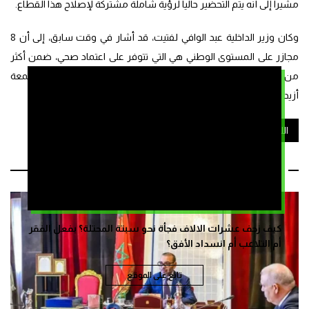
مشيرا إلى أنه يتم التحضير حاليا لرؤية شاملة مشتركة لإصلاح هذا القطاع.
وكان وزير الداخلية عبد الوافي لفتيت، قد أشار في وقت سابق، إلى أن 8
مجازر على المستوى الوطني هي التي تتوفر على اعتماد صحي، ضمن أكثر
من 180 مجزرة بالوسط الحضري و753 مجزرة بالعالم القروي تنتج مجتمعة
أزيد من 300 ألف طن سنويا من اللحوم.
اللحوم الحمراء
المجازر
وزارة الداخلية
مقالات ذات صلة
كيف زحف عشرات الالاف فجأة نحو سبتة المحتلة؟ بفعل الفقر
أم التلاعب أم انسداد الأفق؟
تابع على الموقع