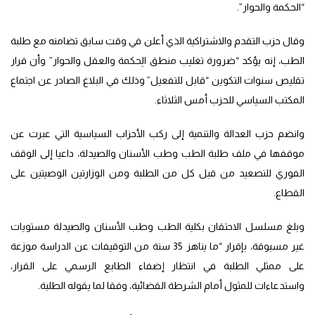
“الحكمة والحوار”.
وقال حزب التقدم والاشتراكية الذي أعلن في وقت سابق تضامنه مع طلبة
الطب، إنه يؤكد “ضرورة تغليب منطق الِحكمة والعقل والحوار” وأن قرار
تقليص سنوات التكوين “قابل للتفعيل” وذلك في البلاغ الصادر عن اجتماع
المكتب السياسي للحزب أمس الثلاثاء.
وانضم حزب العدالة والتنمية إلى ركب الأحزاب السياسية التي عبرت عن
موقفها في ملف طلبة الطب وطب الأسنان والصيدلة، داعيا إلى الوقف
الفوري للتصعيد من قبل كل من الطلبة ومن الوزارتين الوصيتين على
القطاع.
وبلغ مسلسل الاحتقان بكلية الطب وطب الأسنان والصيدلة مستويات
غير مسبوقة، بإقرار “ما يناهز 35 سنة من التوقيفات عن الدراسة موزعة
على ممثلي الطلبة في انتظار إضفاء الطابع الرسمي على القرار،
واستدعاءات للمثول أمام الشرطة القضائية، وفقا لما يقوله الطلبة.