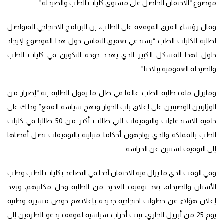
موضوع “الاحتقان الحاصل على مستوى كليات الطب والصيدلة”.
وقال رؤساء الفرق الموقعة على الطلب، إن البرنامج الاحتجاجي المتواصل
لطلبة الكليات الطب “يستدعي تعميق النقاش حول هذا الموضوع لإيجاد
حلول لهذا المشكل الكبير الذي يهدد جودة التكوين في كليات الطب
والصيدلة العمومية ببلادنا”.
ومايزال ملف طلبة الطب عالقا في ظل ما يقول الطلبة إنه “إصرار من
الوزارتين الوصيتين على إغلاق باب الحوار ونهج سياسة القمع” وذلك على
خلفية الاستدعاءات والتوقيفات التي طالت أكثر من 50 طالبا في كليات
الطب بالمملكة والذي يواجهون أحكاما متباينة بالتوقيفات تصل أقصاها
إلى التوقيف لسنتين عن الدراسة.
وفي الوقت الذي ما يزال فيه الاحتقان آخذا في التصاعد بكليات الطب وطب
الأسنان والصيدلة، بعد توقيف العديد من الطلبة وحل مكاتبهم، وبعد
إعلان هؤلاء عن خطوات احتجاجية جديدة بإعلانهم خوض مسيرة وطنية
يوم 25 من أبريل الجاري، تبنت أحزاب سياسية لموقف يدعو الطرفين إلى