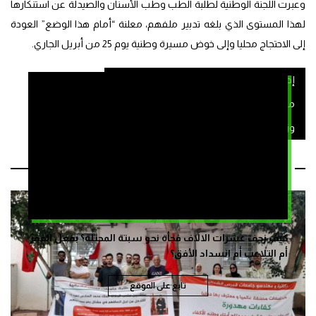
وعبرت اللجنة الوطنية لطلبة الطب وطب الأسنان والصيدلة عن استنكارها
لهذا المستوى الذي بلغه تدبير ملفهم، معلنة “أمام هذا الوضع” العودة
إلى الاحتجاج محليا وإلى خوض مسيرة وطنية يوم 25 من أبريل الجاري.
إضرابات طلبة الطب
عبد اللطيف ميراوي
مجلس المستشاربن
وزارة التعليم العالي والبحث العلمي والابتكار
مقالات ذات صلة
كيف زحف عشرات الالاف فجأة نحو سبتة المحتلة؟ بفعل الفقر
أم التلاعب أم انسداد الأفق؟
تابع على الموقع