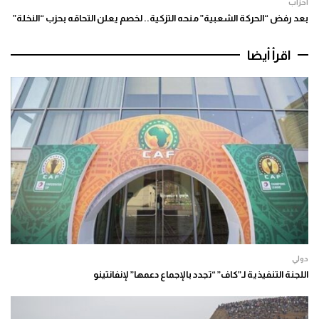
أحزاب
بعد رفض “الحركة الشعبية” منحه التزكية.. لخصم يعلن التحاقه بحزب “النخلة”
اقرأ أيضا
دولي
اللجنة التنفيذية لـ”كاف” “تجدد بالإجماع دعمها” لإنفانتينو