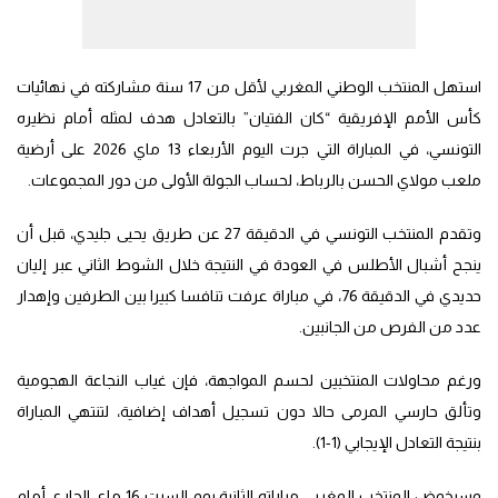
استهل المنتخب الوطني المغربي لأقل من 17 سنة مشاركته في نهائيات
كأس الأمم الإفريقية “كان الفتيان” بالتعادل هدف لمثله أمام نظيره
التونسي، في المباراة التي جرت اليوم الأربعاء 13 ماي 2026 على أرضية
ملعب مولاي الحسن بالرباط، لحساب الجولة الأولى من دور المجموعات.
وتقدم المنتخب التونسي في الدقيقة 27 عن طريق يحيى جليدي، قبل أن
ينجح أشبال الأطلس في العودة في النتيجة خلال الشوط الثاني عبر إليان
حديدي في الدقيقة 76، في مباراة عرفت تنافسا كبيرا بين الطرفين وإهدار
عدد من الفرص من الجانبين.
ورغم محاولات المنتخبين لحسم المواجهة، فإن غياب النجاعة الهجومية
وتألق حارسي المرمى حالا دون تسجيل أهداف إضافية، لتنتهي المباراة
بنتيجة التعادل الإيجابي (1-1).
وسيخوض المنتخب المغربي مباراته الثانية يوم السبت 16 ماي الجاري أمام