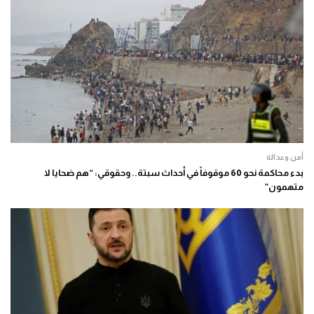
أمن وعدالة
بدء محاكمة نحو 60 موقوفاً في أحداث سبتة.. وحقوقي: “هم ضحايا لا
متهمون”