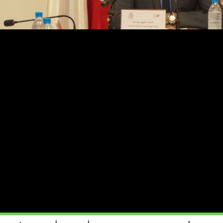
أعلنت الهيئة العليا المستقلة للانتخابات في تونس، اليوم السبت 10 غشت 2024، قبول ثلاثة مرشحين أوليا للرئاسيات المقبلة
يّد الذي يسعى إلى الفوز بولاية ثانية.
وقال رئيس الهيئة فاروق بوعسكر في مؤتمر صحافي “بعد دراسة دقيقة للمطالب” تم قبول ثلاثة مرشحين من أصل 17 ط
دد توقيعات التزكيات، وإما عدم احترامها شرط التوزيع حول الجهات، “ولم
.
ن اللجوء إلى الطعون لدى المحاكم قبل اعلان القائمة النهائية مطلع شتنبر