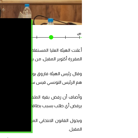
ص
ص
المقررة أكتوبر المقبل، من بينهم الرئيس قيس سع
هم الرئيس التونسي قيس سعيّد.
وأضاف أن رفض بقية الملفات سببه إما نقص ع
يرفض أي طلب بسبب بطاقة السجلات العدلية”
ويخول القانون الانتخابي المرشحين المستبعدي
المقبل.