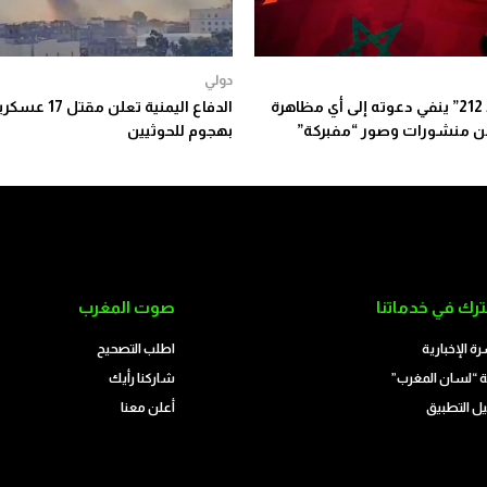
دولي
“جيل زد 212” ينفي دعوته إلى أي مظاهرة
الدفاع اليمنية تعلن مقتل 17 عس
ن منشورات وصور “مفبركة”
بهجوم للحوثيين
رك في خدماتنا
صوت المغرب
رة الإخبارية
اطلب التصحيح
 “لسان المغرب”
شاركنا رأيك
ل التطبيق
أعلن معنا