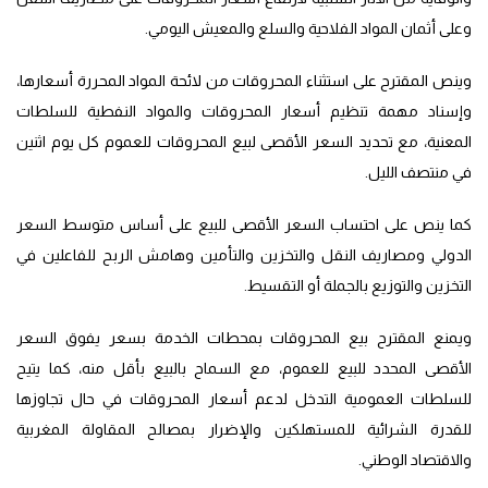
وعلى أثمان المواد الفلاحية والسلع والمعيش اليومي.
وينص المقترح على استثناء المحروقات من لائحة المواد المحررة أسعارها،
وإسناد مهمة تنظيم أسعار المحروقات والمواد النفطية للسلطات
المعنية، مع تحديد السعر الأقصى لبيع المحروقات للعموم كل يوم اثنين
في منتصف الليل.
كما ينص على احتساب السعر الأقصى للبيع على أساس متوسط السعر
الدولي ومصاريف النقل والتخزين والتأمين وهامش الربح للفاعلين في
التخزين والتوزيع بالجملة أو التقسيط.
ويمنع المقترح بيع المحروقات بمحطات الخدمة بسعر يفوق السعر
الأقصى المحدد للبيع للعموم، مع السماح بالبيع بأقل منه، كما يتيح
للسلطات العمومية التدخل لدعم أسعار المحروقات في حال تجاوزها
للقدرة الشرائية للمستهلكين والإضرار بمصالح المقاولة المغربية
والاقتصاد الوطني.