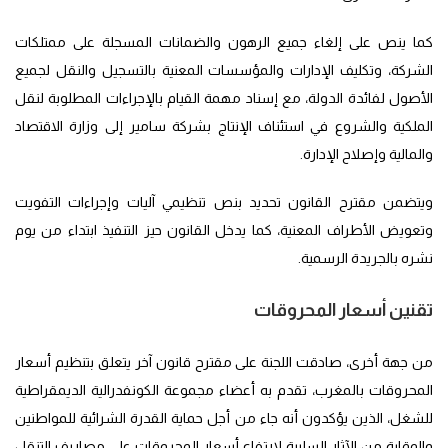
كما ينص على إلغاء جميع الرهون والضمانات المسجلة على ممتلكات
الشركة، وتكليف الإدارات والمؤسسات المعنية بالتسجيل والنقل لجميع
الأصول لفائدة الدولة، مع إسناد مهمة القيام بالإجراءات المطلوبة لنقل
الملكية والشروع في استئناف الإنتاج بشركة سامير إلى وزارة الاقتصاد
والمالية وإصلاح الإدارة.
ويتضمن مقترح القانون تحديد بنص تنظيمي آليات وإجراءات التفويت
وتعويض الأطراف المعنية، كما يدخل القانون حيز التنفيذ ابتداء من يوم
نشره بالجريدة الرسمية.
تقنين أسعار المحروقات
من جهة أخرى، صادقت اللجنة على مقترح قانون آخر يتعلق بتنظيم أسعار
المحروقات بالمغرب، تقدم به أعضاء مجموعة الكونفدرالية الديمقراطية
للشغل، الذين يؤكدون أنه جاء من أجل حماية القدرة الشرائية للمواطنين
والوقاية من الآثار السلبية لارتفاع أسعار المحروقات على مصاريف التنقل