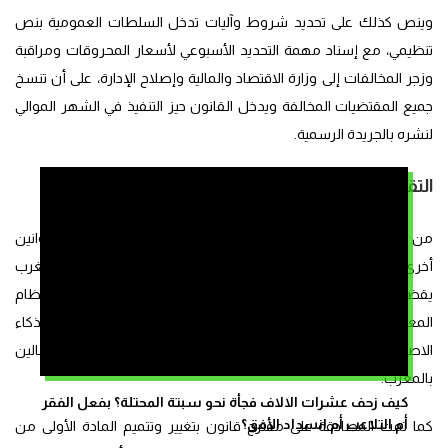
وينص كذلك على تحديد شروط وآليات تدخل السلطات العمومية بنص
تنظيمي، مع إسناد مهمة التحديد الأسبوعي لأسعار المحروقات ومراقبة
وزجر المخالفات إلى وزارة الاقتصاد والمالية وإصلاح الإدارة، على أن تنسخ
جميع المقتضيات المخالفة ويدخل القانون حيز التنفيذ في الشهر الموالي
لنشره بالجريدة الرسمية.
التقاعد والمعاشات المدنية
من جانب آخر، عرف اجتماع اللجنة أيضا المصادقة على مقترحات قوانين
أخرى، من بينها مقترح قانون تقدم به الاتحاد الوطني للشغل بالمغرب
يقضي بتغيير الفصل 32 من القانون رقم 011.71 المحدث بموجبه نظام
المعاشات المدنية، ومقترح قانون يتعلق بإحداث الوكالة الوطنية للذكاء
الاصطناعي تقدمت به المستشارة هناء بلخير عن الاتحاد العام للشغالين
بالمغرب.
كيف زحف عشرات الالاف فجأة نحو سبتة المحتلة؟ بفعل الفقر
أم التلاعب أم انسداد الأفق؟
كما تمت المصادقة على مقترح قانون بتغيير وتتميم المادة الأولى من