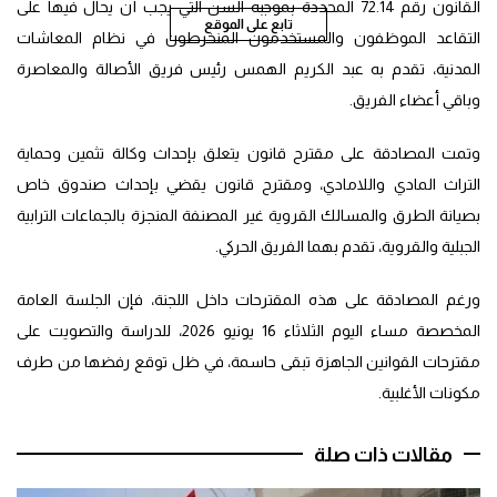
القانون رقم 72.14 المحددة بموجبه السن التي يجب أن يحال فيها على
تابع على الموقع
التقاعد الموظفون والمستخدمون المنخرطون في نظام المعاشات
المدنية، تقدم به عبد الكريم الهمس رئيس فريق الأصالة والمعاصرة
وباقي أعضاء الفريق.
وتمت المصادقة على مقترح قانون يتعلق بإحداث وكالة تثمين وحماية
التراث المادي واللامادي، ومقترح قانون يقضي بإحداث صندوق خاص
بصيانة الطرق والمسالك القروية غير المصنفة المنجزة بالجماعات الترابية
الجبلية والقروية، تقدم بهما الفريق الحركي.
ورغم المصادقة على هذه المقترحات داخل اللجنة، فإن الجلسة العامة
المخصصة مساء اليوم الثلاثاء 16 يونيو 2026، للدراسة والتصويت على
مقترحات القوانين الجاهزة تبقى حاسمة، في ظل توقع رفضها من طرف
مكونات الأغلبية.
مقالات ذات صلة