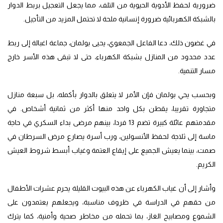
ضرورية لحفظ الأدوية الحيوية من التلف، مما يجعل التعجيل بربط الدوار
بالشبكة الكهربائية ضرورة إنسانية ملحة لا تحتمل المزيد من التأجيل.
في غضون ذلك، دعا الفاعل الجمعوي، يحيى بولمان، جماعة اغبالة إلى ربط
عدد محدود من المنازل بشبكة الكهرباء، حتى لا تبقى هذه الأسر خارج
مسار التنمية.
وبحسب يحي بولمان فإن الأمر لا يتعلق بالدوار بأكمله، بل سبعة منازل
متجاورة تقريبا، يقطن بكل واحد منها أكثر من ثمانية أشخاص. في
مقدمتهم عائلة كبيرة تضم 13 فردا، بينهم مرضى بداء السكري في حاجة
ماسة إلى ثلاجة لحفظ الأنسولين، ورب أسرة يصارع مرض السرطان في
صمت، بينما يعيش الجميع على إيقاع العتمة وغياب أبسط شروط العيش
الكريم.
وأشار إلى أن غياب الكهرباء عن هذه البيوت القليلة يحرم عشرات الأطفال
من حقهم في الدراسة في ظروف مناسبة، ويجعلهم يعتمدون على
الشموع ومصابيح الغاز، بما تحمله من مخاطر صحية وأمنية، كما يترك