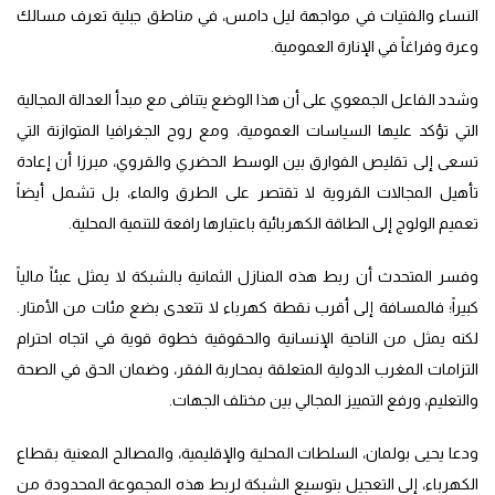
النساء والفتيات في مواجهة ليل دامس، في مناطق جبلية تعرف مسالك
وعرة وفراغاً في الإنارة العمومية.
وشدد الفاعل الجمعوي على أن هذا الوضع يتنافى مع مبدأ العدالة المجالية
التي تؤكد عليها السياسات العمومية، ومع روح الجغرافيا المتوازنة التي
تسعى إلى تقليص الفوارق بين الوسط الحضري والقروي، مبرزا أن إعادة
تأهيل المجالات القروية لا تقتصر على الطرق والماء، بل تشمل أيضاً
تعميم الولوج إلى الطاقة الكهربائية باعتبارها رافعة للتنمية المحلية.
وفسر المتحدث أن ربط هذه المنازل الثمانية بالشبكة لا يمثل عبئاً مالياً
كبيراً؛ فالمسافة إلى أقرب نقطة كهرباء لا تتعدى بضع مئات من الأمتار.
لكنه يمثل من الناحية الإنسانية والحقوقية خطوة قوية في اتجاه احترام
التزامات المغرب الدولية المتعلقة بمحاربة الفقر، وضمان الحق في الصحة
والتعليم، ورفع التمييز المجالي بين مختلف الجهات.
ودعا يحيى بولمان، السلطات المحلية والإقليمية، والمصالح المعنية بقطاع
الكهرباء، إلى التعجيل بتوسيع الشبكة لربط هذه المجموعة المحدودة من