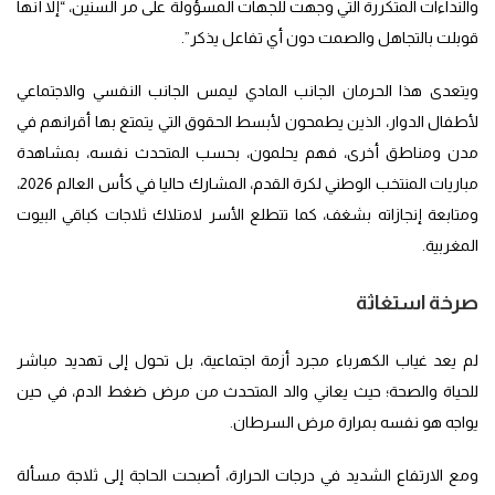
والنداءات المتكررة التي وجهت للجهات المسؤولة على مر السنين، “إلا أنها
قوبلت بالتجاهل والصمت دون أي تفاعل يذكر”.
ويتعدى هذا الحرمان الجانب المادي ليمس الجانب النفسي والاجتماعي
لأطفال الدوار، الذين يطمحون لأبسط الحقوق التي يتمتع بها أقرانهم في
مدن ومناطق أخرى، فهم يحلمون، بحسب المتحدث نفسه، بمشاهدة
مباريات المنتخب الوطني لكرة القدم، المشارك حاليا في كأس العالم 2026،
ومتابعة إنجازاته بشغف، كما تتطلع الأسر لامتلاك ثلاجات كباقي البيوت
المغربية.
صرخة استغاثة
لم يعد غياب الكهرباء مجرد أزمة اجتماعية، بل تحول إلى تهديد مباشر
للحياة والصحة؛ حيث يعاني والد المتحدث من مرض ضغط الدم، في حين
يواجه هو نفسه بمرارة مرض السرطان.
ومع الارتفاع الشديد في درجات الحرارة، أصبحت الحاجة إلى ثلاجة مسألة