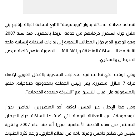
تتصاعد معاناة الساكنة بدوار “بويدمومة” التابع لجماعة اغبالة بإقليم بني
ملال جراء استمرار حرمانهم من خدمة الربط بالكهرباء منذ سنة 2007،
وهو الوضع الذي حوّل المطالب التنموية إلى نداءات استغاثة إنسانية ملحة
لتلبية مطالب ساكنة المنطقة وإنقاذ الفئات المعوزة منهم خاصة مرضى
السرطان والسكري.
وفي الوقت الذي تطالب فيه الفعاليات الجمعوية بالتدخل الفوري لإنهاء
عزلة 7 منازل متضررة، يقر رئيس الجماعة بمحدودية صلاحياته، ملقيا
بالمسؤولية على غياب التنسيق مع “الشركة متعددة الخدمات”.
وفي هذا الإطار، عبر الحسن لوكنة، أحد المتضررين، القاطن بدوار
“بويدمومة”، عن المعاناة اليومية التي تعيشها الساكنة جراء الحرمان
المستمر من هذه الخدمة الأساسية، مبرزا أنه منذ عام 2007 والقرية
تعيش في ظلام دامس وعزلة تامة عن العالم الخارجي، ورغم كثرة الطلبات