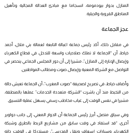
المنازل بدوار بيودمومة، انسجاما مع مبادئ العدالة المجالية وتأهيل
المناطق القروية والجبلية.
عجز الجماعة
في مقابل ذلك، أكد رئيس جماعة اغبالة التابعة لعمالة بني ملال، أحمد
خياط، أن “الجماعة لا تملك صلاحيات واسعة للتدخل في قطاع الكهرباء
وإيصال الإنارة إلى المنازل”، مشيرا إلى أن دور المجلس الجماعي ينحصر في
التواصل مع الشركة المعنية وإيصال صوت ومطالب المواطنين.
وأضاف خياط، في تصريح لصحيفة “صوت المغرب”، أن الجماعة تعيش حالة
من التخبط منذ أن باشرت “الشركة متعددة الخدمات” عملها بالمنطقة،
مشيرا في نفس الوقت إلى غياب مخاطب رسمي يسهل عملية التنسيق.
وفي سياق متصل، أبرز رئيس الجماعة أن الدوار المعني، إلى جانب دواوير
أخرى، “قد استفاد في وقت سابق من مشاريع الربط بالطرق وشبكة
الكهرباء، وسيارات إسعاف ونقل المدرسي”، مستدركا في الوقت ذاته