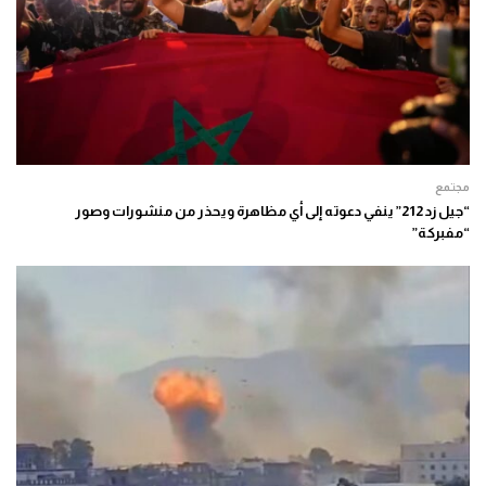
مجتمع
“جيل زد 212” ينفي دعوته إلى أي مظاهرة ويحذر من منشورات وصور
“مفبركة”