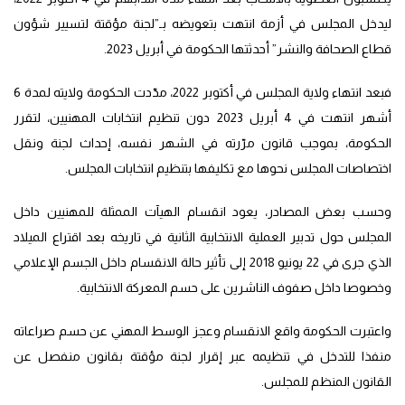
ليدخل المجلس في أزمة انتهت بتعويضه بـ”لجنة مؤقتة لتسيير شؤون
قطاع الصحافة والنشر” أحدثتها الحكومة في أبريل 2023.
فبعد انتهاء ولاية المجلس في أكتوبر 2022، مدّدت الحكومة ولايته لمدة 6
أشهر انتهت في 4 أبريل 2023 دون تنظيم انتخابات المهنيين، لتقرر
الحكومة، بموجب قانون مرّرته في الشهر نفسه، إحداث لجنة ونقل
اختصاصات المجلس نحوها مع تكليفها بتنظيم انتخابات المجلس.
وحسب بعض المصادر، يعود انقسام الهيآت الممثلة للمهنيين داخل
المجلس حول تدبير العملية الانتخابية الثانية في تاريخه بعد اقتراع الميلاد
الذي جرى في 22 يونيو 2018 إلى تأثير حالة الانقسام داخل الجسم الإعلامي
وخصوصا داخل صفوف الناشرين على حسم المعركة الانتخابية.
واعتبرت الحكومة واقع الانقسام وعجز الوسط المهني عن حسم صراعاته
منفذا للتدخل في تنظيمه عبر إقرار لجنة مؤقتة بقانون منفصل عن
القانون المنظم للمجلس.