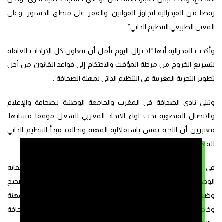
رفضا من الفيدرالية لتجاوز القوانين، والقفز على منطق الدستور، وعلى
المعنى الطبيعي للتنظيم الذاتي”.
وأكدت الفدرالية أنها “لا تزال اليوم تأمل أن تتعاون كل الإرادات العاقلة
لتسريع الخروج من مرحلة المؤقت والاحتكام إلى قواعد القانون من أجل
تطوير التجربة المغربية في التنظيم الذاتي لمهنة الصحافة”.
وتبنى نادي الصحافة في المغرب والجامعة الوطنية للصحافة والإعلام
والاتصال المنضوية تحت لواء الاتحاد المغربي للشغل موقفا مشابها،
معتبرين أن اللجنة تمس باستقلالية المهنة وتخالف مبدأ التنظيم الذاتي
للمهنة.
في الجانب الآخر، ساندت الجمعية الوطنية للإعلام والناشرين والنقابة
الوطنية للصحافة المغربية عمل اللجنة واعتبرت أنها إجراء يروم تصحيح
وضع غير قانوني وتجاوز الثغرات التي ظهرت في القوانين المنظمة للمهنة
وخاصة القانون المحدث للمجلس الوطني للصحافة وقانون الصحافة