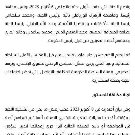
وتضم اللجنة، التي عقدت أولى اجتماعاتها في 6 أكتوبر 2023، يونس مجاهد
رئيسا، وفاطمة الزهراء الورياغلي نائبة لرئيس اللجنة، ومحمد سلهامي
رئيسا للجنة الأخلاقيات والقضايا التأديبية، وعبد الله البقالي رئيسا للجنة
بطاقة الصحافة المهنية، وعبد المنعم الدلمي وحميد ساعدني وخالد الحري
بصفتهم أعضاء معينين من قبل رئيس الحكومة.
كما تضم اللجنة حسن جابر قاض منتدب من قبل المجلس الأعلى للسلطة
القضائية، وعبد الغني بردي ممثل المجلس الوطني لحقوق الإنسان، ونزهة
الحضرمي ممثلة السلطة الحكومية المكلفة بالتواصل التي تحضر اجتماعات
اللجنة بصفة استشارية.
لجنة مخالفة للدستور
وفي بيان أصدرته في 8 أكتوبر 2023، عقب إعلان ما بقي من تشكيلة اللجنة
المؤقتة، أكدت الفدرالية المغربية لناشري الصحف أنها “لم تساهم أصلا
في الموافقة أو تأييد الصيغة الحالية التي جرى إعمالها لتدبير شؤون
القطاع، وذلك ليس اعتبارا للأشخاص أو لأي حسابات ذاتية أخرى، ولكن