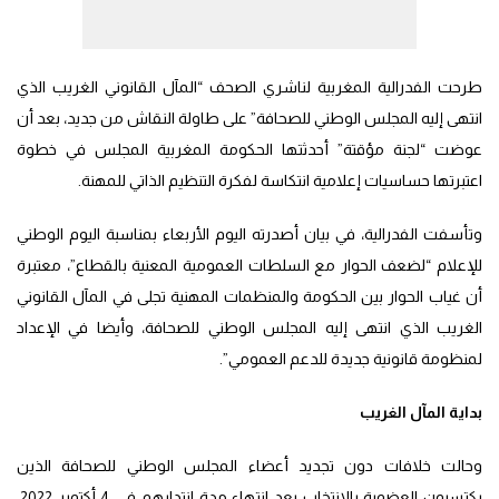
طرحت الفدرالية المغربية لناشري الصحف “المآل القانوني الغريب الذي
انتهى إليه المجلس الوطني للصحافة” على طاولة النقاش من جديد، بعد أن
عوضت “لجنة مؤقتة” أحدثتها الحكومة المغربية المجلس في خطوة
اعتبرتها حساسيات إعلامية انتكاسة لفكرة التنظيم الذاتي للمهنة.
وتأسفت الفدرالية، في بيان أصدرته اليوم الأربعاء بمناسبة اليوم الوطني
للإعلام “لضعف الحوار مع السلطات العمومية المعنية بالقطاع”، معتبرة
أن غياب الحوار بين الحكومة والمنظمات المهنية تجلى في المآل القانوني
الغريب الذي انتهى إليه المجلس الوطني للصحافة، وأيضا في الإعداد
لمنظومة قانونية جديدة للدعم العمومي”.
بداية المآل الغريب
وحالت خلافات دون تجديد أعضاء المجلس الوطني للصحافة الذين
يكتسبون العضوية بالانتخاب بعد انتهاء مدة انتدابهم في 4 أكتوبر 2022،