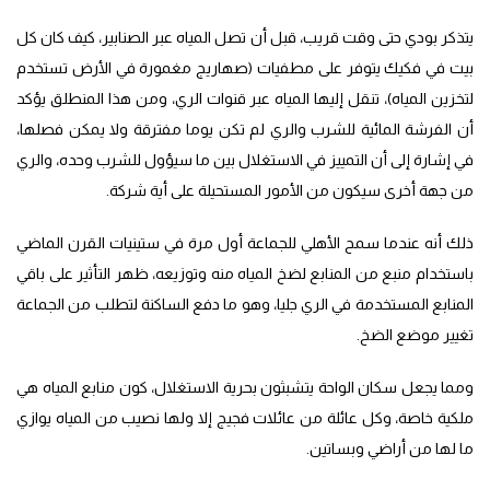
يتذكر بودي حتى وقت قريب، قبل أن تصل المياه عبر الصنابير، كيف كان كل
بيت في فكيك يتوفر على مطفيات (صهاريج مغمورة في الأرض تستخدم
لتخزين المياه)، تنقل إليها المياه عبر قنوات الري، ومن هذا المنطلق يؤكد
أن الفرشة المائية للشرب والري لم تكن يوما مفترقة ولا يمكن فصلها،
في إشارة إلى أن التمييز في الاستغلال بين ما سيؤول للشرب وحده، والري
من جهة أخرى سيكون من الأمور المستحيلة على أية شركة.
ذلك أنه عندما سمح الأهلي للجماعة أول مرة في ستينيات القرن الماضي
باستخدام منبع من المنابع لضخ المياه منه وتوزيعه، ظهر التأثير على باقي
المنابع المستخدمة في الري جليا، وهو ما دفع الساكنة لتطلب من الجماعة
تغيير موضع الضخ.
ومما يجعل سكان الواحة يتشبثون بحرية الاستغلال، كون منابع المياه هي
ملكية خاصة، وكل عائلة من عائلات فجيج إلا ولها نصيب من المياه يوازي
ما لها من أراضي وبساتين.