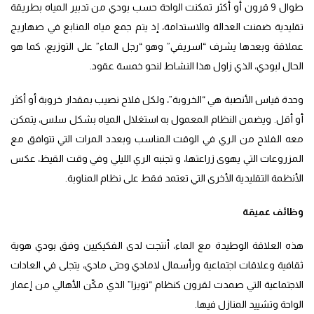
طوال 9 قرون أو أكثر تمكنت الواحة حسب بودي من تدبير المياه بطريقة
تقليدية ضمنت العدالة والاستدامة، إذ يتم جمع مياه المنابع في صهاريج
عملاقة وبعدها يشرف “اسريفي” وهو “رجل الماء” على التوزيع، كما هو
الحال لبودي، الذي زاول هذا النشاط لنحو خمسة عقود.
وحدة قياس الأنصبة هي “الخروبة”، ولكل فلاح نصيب بمقدار خروبة أو أكثر
أو أقل. ويضمن النظام المعمول به استغلال المياه بشكل سلس، يتمكن
معه الفلاح من الري في الوقت المناسب وبعدد المرات التي تتوافق مع
المزروعات التي يهوى زراعتها، و تجنبه الري الليلي وفي وقت القيظ، عكس
الأنظمة التقليدية الأخرى التي تعتمد فقط على نظام المناوبة.
وظائف عميقة
هذه العلاقة الوطيدة مع الماء، أنتجت لدى الفكيكيين وفق بودي هوية
ثقافية وعلاقات اجتماعية ورأسمال لامادي وحتى مادي، يتجلى في العادات
الاجتماعية التي صمدت لقرون كنظام “تويزا” الذي مكّن الأهالي من إعمار
الواحة وتشييد المنازل فيها.