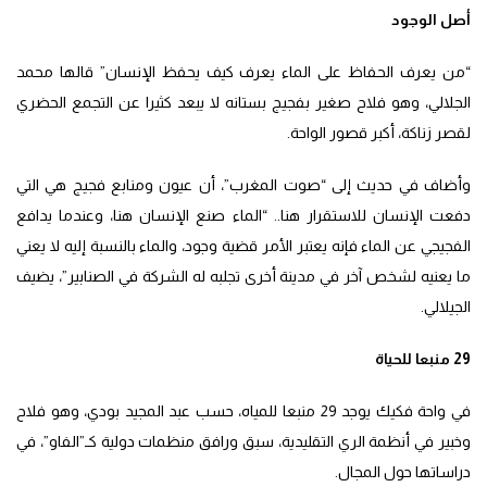
أصل الوجود
“من يعرف الحفاظ على الماء يعرف كيف يحفظ الإنسان” قالها محمد
الجلالي، وهو فلاح صغير بفجيج بستانه لا يبعد كثيرا عن التجمع الحضري
لقصر زناكة، أكبر قصور الواحة.
وأضاف في حديث إلى “صوت المغرب”، أن عيون ومنابع فجيج هي التي
دفعت الإنسان للاستقرار هنا.. “الماء صنع الإنسان هنا، وعندما يدافع
الفجيجي عن الماء فإنه يعتبر الأمر قضية وجود، والماء بالنسبة إليه لا يعني
ما يعنيه لشخص آخر في مدينة أخرى تجلبه له الشركة في الصنابير”، يضيف
الجيلالي.
29 منبعا للحياة
في واحة فكيك يوجد 29 منبعا للمياه، حسب عبد المجيد بودي، وهو فلاح
وخبير في أنظمة الري التقليدية، سبق ورافق منظمات دولية كـ”الفاو”، في
دراساتها حول المجال.