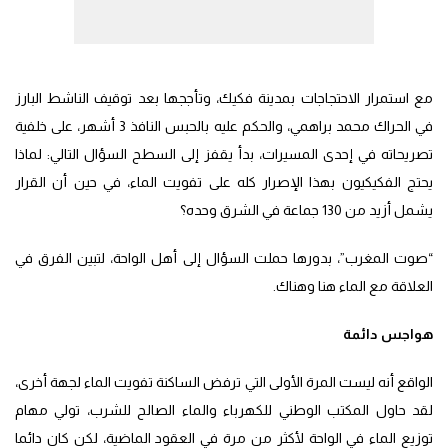
مع استمرار الاحتجاجات بمدينة فكيك، وتأججها بعد توقيف الناشط البارز
في الحراك محمد براهمي، والحكم عليه بالحبس النافذ 3 أشهر، على خلفية
تصريحاته في إحدى المسيرات، بدأ يقفز إلى السطح السؤال التالي: لماذا
يحتج الفكيكيون بهذا الإصرار كله على تفويت الماء، في حين أن القرار
يشمل أزيد من 130 جماعة في الشرق وحده؟
“صوت المغرب”، بدورها حملت السؤال إلى أهل الواحة، لتبين الفرق في
العلاقة مع الماء هنا وهناك.
هواجس دائمة
الواقع أنه ليست المرة الأولى التي ترفض الساكنة تفويت الماء لجهة أخرى،
لقد حاول المكتب الوطني للكهرباء والماء الصالح للشرب، تولي مهام
توزيع الماء في الواحة لأكثر من مرة في العقود الماضية، لكن كان دائما