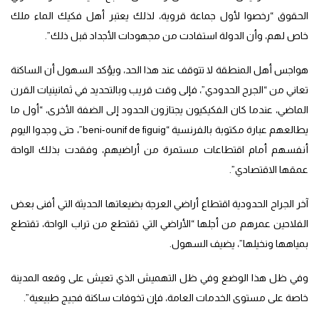
الحقوق “رخصوا لأول جماعة قروية، لذلك يعتبر أهل فكيك الماء ملك
خاص لهم، وأن الدولة استفادت من مجهودات الأجداد قبل ذلك”.
هواجس أهل المنطقة لا تتوقف عند هذا الحد، ويؤكد السهول أن الساكنة
تعاني من “الجرح الحدودي”، فإلى وقت قريب وبالتحديد في ثمانينيات القرن
الماضي، عندما كان الفكيكيون يجتازون الحدود إلى الضفة الأخرى، “أول ما
يطالعهم عبارة مكتوبة بالفرنسية “beni-ounif de figuig”، حتى وجدوا اليوم
أنفسهم أمام اقتطاعات مستمرة من أراضيهم، وفقدت بذلك الواحة
عمقها الاقتصادي”.
آخر الجراح الحدودية اقتطاع أراضي العرجة بضيعاتها الحديثة التي أفنى بعض
الفلاحين عمرهم من أجلها “الأراضي التي تقتطع من تراب الواحة، تقتطع
بمياهها ونخيلها”، يضيف السهول.
وفي ظل هذا الوضع وفي ظل التهميش الذي تعيش على وقعه المدينة
خاصة على مستوى الخدمات العامة، فإن تخوفات ساكنة فجيج طبيعية”.