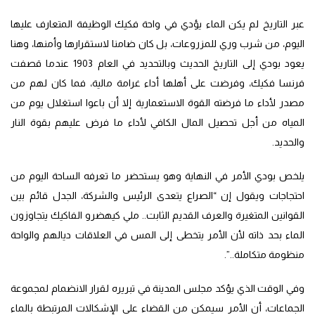
عبر التاريخ لم يكن الماء يؤدي في واحة فكيك الوظيفة المتعارف عليها
اليوم، من شرب وري للمزروعات، بل كان ضامنا لاستقرارها وأمنها، وهنا
يعود بودي إلى التاريخ الحديث وبالتحديد في العام 1903 عندما قصفت
فرنسا فكيك، وفرضت على أهلها أداء غرامة مالية، فما كان لهم من
مصدر لأداء ما فرضته القوة الاستعمارية إلا أن باعوا استغلال يوم من
المياه من أجل تحصيل المال الكافي لأداء ما فرض عليهم بقوة النار
والحديد.
يلخص بودي الأمر في النهاية وهو يستحضر ما تعرفه الساحة اليوم من
احتجاجات ويقول إن “الصراع يتعدى الرئيس والشركة، الجدل قائم بين
القوانين المتغيرة والعرف القديم الثابت.. ملي كيهضرو الفاكيك يتجاوزون
الماء بحد ذاته لأن الأمر يتخطى إلى المس في العلاقات ديالهم والواحة
منظومة متكاملة..”.
وفي الوقت الذي يؤكد مجلس المدينة في تبريره لقرار الانضمام لمجموعة
الجماعات، أن الأمر سيمكن من القضاء على الإشكالات المرتبطة بالماء