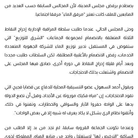
يصطدم برفض مجلس المدينة، لأن المجالس السابقة حسب العديد من
المتابعين للملف كانت تعتبر “مرفق الماء” مرفقا اجتماعيا.
وحتى المجلس الحالي، عندما طلبت سلطة المراقبة الإدارية إدراج النقاط
الثلاثة المتعلقة بالانضمام لمجموعة الجماعات “الشرق للتوزيع” التي
ستفوض في المستقبل تدبير توزيع الماء للشركة الجهوية المتعددة
الخدمات، رفض الانضمام بالأغلبية المطلقة، لكن السلطات طلبت مجددا
وبعد أيام قليلة إدراج النقاط في دورة أخرى، صادق فيها المجلس على
الانضمام، واشتعلت بذلك الاحتجاجات.
ويقول أحمد السهول، عضو التنسيقية المحلية للدفاع عن قضايا فجيج، التي
تقود الاحتجاجات، إن “مياه فكيك موروثة عن الأجداد، وقبل أن تضع الدولة
يدها على الواحة حفروا الآبار والسواقي والخطارات، وتفننوا في ذلك،
وأتقنوا نظام الري بشكل لا يكاد يعرف له شبيه إلا في بعض الواحات”.
وعندما تكونت الجماعة القروية سابقا، لم تجد من بد إلا الطلب من
الساكنة “الترخيص لها” لاستغلال واحد من منابع المياه، المملوكة لذوي