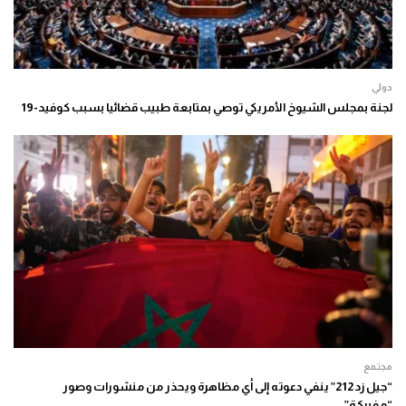
دولي
لجنة بمجلس الشيوخ الأمريكي توصي بمتابعة طبيب قضائيا بسبب كوفيد-19
مجتمع
“جيل زد 212” ينفي دعوته إلى أي مظاهرة ويحذر من منشورات وصور
“مفبركة”