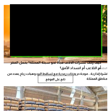
كيف زحف عشرات الالاف فجأة نحو سبتة المحتلة؟ بفعل الفقر
أم التلاعب أم انسداد الأفق؟
الطقس
نشرة إنذارية.. موجة حر وزخات رعدية مع تساقط البرد وهبات رياح بعدد من
مناطق المملكة
تابع على الموقع