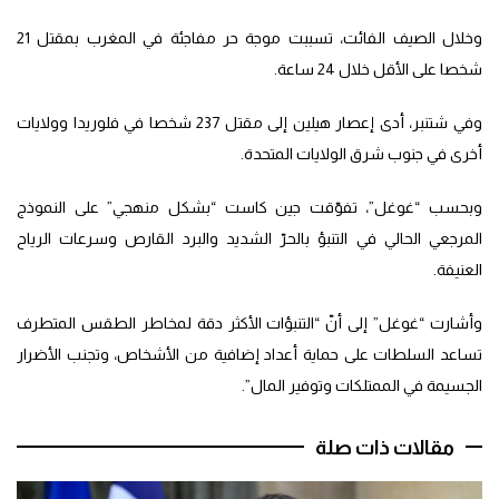
وخلال الصيف الفائت، تسببت موجة حر مفاجئة في المغرب بمقتل 21
شخصا على الأقل خلال 24 ساعة.
وفي شتنبر، أدى إعصار هيلين إلى مقتل 237 شخصا في فلوريدا وولايات
أخرى في جنوب شرق الولايات المتحدة.
وبحسب “غوغل”، تفوّقت جين كاست “بشكل منهجي” على النموذج
المرجعي الحالي في التنبؤ بالحرّ الشديد والبرد القارص وسرعات الرياح
العنيفة.
وأشارت “غوغل” إلى أنّ “التنبؤات الأكثر دقة لمخاطر الطقس المتطرف
تساعد السلطات على حماية أعداد إضافية من الأشخاص، وتجنب الأضرار
الجسيمة في الممتلكات وتوفير المال”.
مقالات ذات صلة