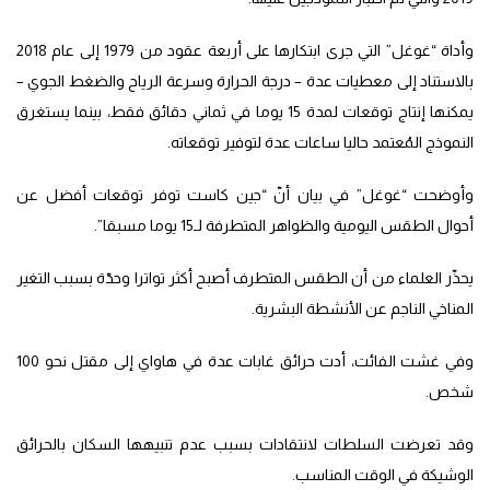
وأداة “غوغل” التي جرى ابتكارها على أربعة عقود من 1979 إلى عام 2018
بالاستناد إلى معطيات عدة – درجة الحرارة وسرعة الرياح والضغط الجوي –
يمكنها إنتاج توقعات لمدة 15 يوما في ثماني دقائق فقط، بينما يستغرق
النموذج المُعتمد حاليا ساعات عدة لتوفير توقعاته.
وأوضحت “غوغل” في بيان أنّ “جين كاست توفر توقعات أفضل عن
أحوال الطقس اليومية والظواهر المتطرفة لـ15 يوما مسبقا”.
يحذّر العلماء من أن الطقس المتطرف أصبح أكثر تواترا وحدّة بسبب التغير
المناخي الناجم عن الأنشطة البشرية.
وفي غشت الفائت، أدت حرائق غابات عدة في هاواي إلى مقتل نحو 100
شخص.
وقد تعرضت السلطات لانتقادات بسبب عدم تنبيهها السكان بالحرائق
الوشيكة في الوقت المناسب.