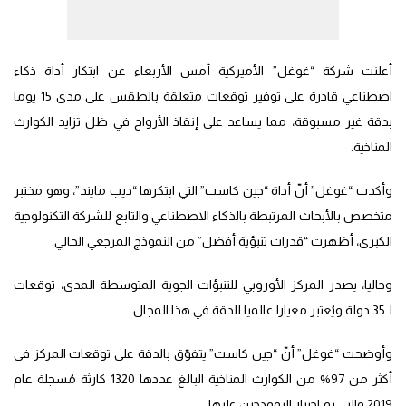
أعلنت شركة “غوغل” الأميركية أمس الأربعاء عن ابتكار أداة ذكاء
اصطناعي قادرة على توفير توقعات متعلقة بالطقس على مدى 15 يوما
بدقة غير مسبوقة، مما يساعد على إنقاذ الأرواح في ظل تزايد الكوارث
المناخية.
وأكدت “غوغل” أنّ أداة “جين كاست” التي ابتكرها “ديب مايند”، وهو مختبر
متخصص بالأبحاث المرتبطة بالذكاء الاصطناعي والتابع للشركة التكنولوجية
الكبرى، أظهرت “قدرات تنبؤية أفضل” من النموذج المرجعي الحالي.
وحاليا، يصدر المركز الأوروبي للتنبؤات الجوية المتوسطة المدى، توقعات
لـ35 دولة ويُعتبر معيارا عالميا للدقة في هذا المجال.
وأوضحت “غوغل” أنّ “جين كاست” يتفوّق بالدقة على توقعات المركز في
أكثر من 97% من الكوارث المناخية البالغ عددها 1320 كارثة مُسجلة عام
2019 والتي تم اختبار النموذجين عليها.