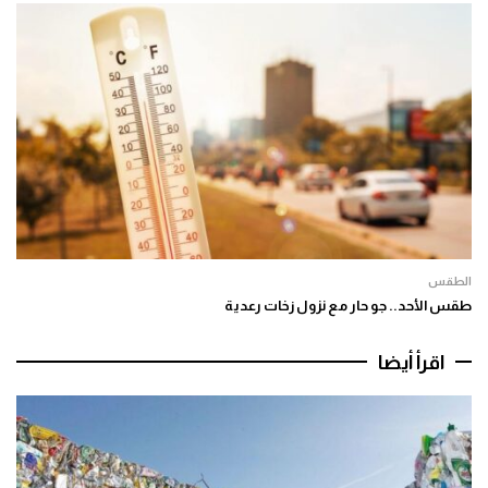
الطقس
طقس الأحد.. جو حار مع نزول زخات رعدية
اقرأ أيضا