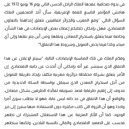
في ندوة صحافية عقدها الملك الراحل الحسن الثاني يوم 16 يونيو 1972 على
هامش المؤتمر التاسع للقمة الإفريقية، سأل أحد الصحفيين الملك
السؤال التالي: ”وقع المغرب والجزائر اتفاقيتين تتعلق إحداهما بالتعاون
الاقتصادي، فهل بإمكان جلالتكم إعطاء بعض الإيضاحات في هذا الشأن،
وخاصة فيما يتعلق باستخراج المعادن ونقلها، ومن أين يتم نقلها وإلى أي
ميناء، وكذا فيما يخص التمويل وشروط هذا الاتفاق؟“.
وقدّم الملك في تلك المناسبة الإيضاحات التالية: “سيتم الإعلان عن هذا
الاتفاق الذي سينشر، غير أنه بإمكاني أن أتحدث عن جانبه الاقتصادي. إن
الأمر يتعلق بشركة مختلطة جزائرية مغربية تتكلف بإيجاد طريقة للتمويل
من أجل استخراج المعدن الذي سينقل بواسطة السكة الحديدية من
تندوف إلى إقليم طرفاية قصد تسويقه لفائدة الطرفين بشكل متعادل،
والواقع أن هذا الاتفاق في حد ذاته ليس غاية، فهو لا يتطلب سوى أمرا
واحدا، وهو أن الثروة التي كانت مكتنزة دون الاستفادة منها ستبرز إلى حيز
الوجود، كما أن الأثار المترتبة عن هذا الاستغلال المشترك لن تظهر
فحسب على الصعيد الاقتصادي والمالي بالنسبة للبلدين، ولكنها ستظهر