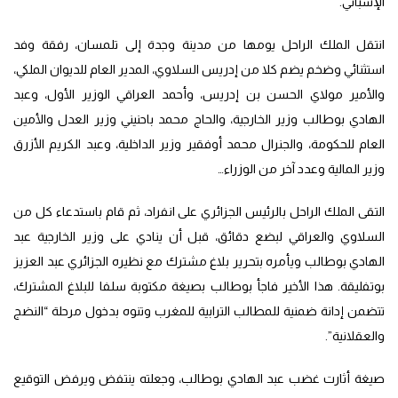
الإسباني.
انتقل الملك الراحل يومها من مدينة وجدة إلى تلمسان، رفقة وفد
استثنائي وضخم يضم كلا من إدريس السلاوي، المدير العام للديوان الملكي،
والأمير مولاي الحسن بن إدريس، وأحمد العراقي الوزير الأول، وعبد
الهادي بوطالب وزير الخارجية، والحاج محمد باحنيني وزير العدل والأمين
العام للحكومة، والجنرال محمد أوفقير وزير الداخلية، وعبد الكريم الأزرق
وزير المالية وعدد آخر من الوزراء…
التقى الملك الراحل بالرئيس الجزائري على انفراد، ثم قام باستدعاء كل من
السلاوي والعراقي لبضع دقائق، قبل أن ينادي على وزير الخارجية عبد
الهادي بوطالب ويأمره بتحرير بلاغ مشترك مع نظيره الجزائري عبد العزيز
بوتفليقة. هذا الأخير فاجأ بوطالب بصيغة مكتوبة سلفا للبلاغ المشترك،
تتضمن إدانة ضمنية للمطالب الترابية للمغرب وتنوه بدخول مرحلة “النضج
والعقلانية”.
صيغة أثارت غضب عبد الهادي بوطالب، وجعلته ينتفض ويرفض التوقيع