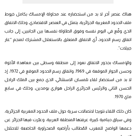
هناك عنصر آخر لا بد من استحضاره عند محاولة الإمساك بكامل خيوط
ملف الحدود المغربية الجزائرية، يتمثل في العنصر الاقتصادي، وذلك الاتفاق
الذي وقّع في اليوم نفسه وفوق الطاولة نفسها بين الجانبين، إلى جانب
اتفاق رسم الحدود، أي الاتفاق المتعلق بالاستغلال المشترك لمنجم “غار
جبيلات”.
وللإمساك بجذور الاتفاق نعود إلى منطقة وسطى بين معاهدة الأخوة
وحسن الجوار الموقعة في 1969، واتفاق رسم الحدود الموقع في 1972، إذ
لا بد من استحضار لقاء تلمسان الاستثنائي، الذي جمع بين الملك الراحل
الحسن الثاني والرئيس الجزائري الراحل هواري بومدين، وذلك في سابع
ماي 1970.
كان ذلك اللقاء تتويجا لاتصالات سرية حول ملف الحدود المغربية الجزائرية،
وفي سياق دينامية كبيرة عرفتها المنطقة العربية، وعبّرت فيها الجزائر عن
دعمها الواضح للمغرب المُطالب بأراضيه الصحراوية الخاضعة للاحتلال