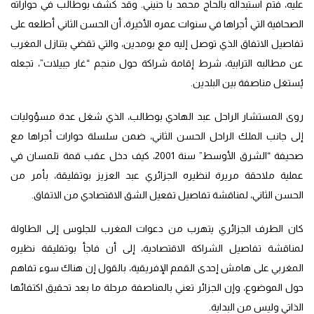
عليه، فتم استبداله بالحاج محمد با حنيني. وقد كشف بوطالب في حواراته
الصحافية التي أجراها في سنوات عمره الأخيرة، أن الحسن الثاني أطلعه على
تفاصيل الاتفاق الذي توصل إليه مع بومدين، والتي تقضي بتنازل المغرب
عن مطالبه الترابية، شرط إقامة شراكة حول منجم “غار جبيلات”، تجعله
يُستغل مناصفة بين البلدين.
روى المستشار الراحل عبد الهادي بوطالب، الذي شغل عدة مسؤوليات
إلى جانب الملك الراحل الحسن الثاني، ضمن سلسلة حوارات أجراها مع
صحيفة “الشرق الأوسط” سنة 2001، كيف دخل عقب قمة تلمسان في
عملية ملاحقة مريرة لنظيره الجزائري عبد العزيز بوتفليقة، بأمر من
الحسن الثاني، لمناقشة تفاصيل تفعيل الشق الاقتصادي من الاتفاق.
كان الطرف الجزائري يتهرب من دعوات المغرب للجلوس إلى الطاولة
لمناقشة تفاصيل الشراكة الاقتصادية، إلى أن فاجأ بوتفليقة نظيره
المغربي على هامش إحدى القمم الإفريقية، بالقول إن هناك سوء تفاهم
حول الموضوع، وإن الجزائر تعني بالمناصفة مرحلة ما بعد تحقيق اكتفائها
الذاتي وليس من البداية.