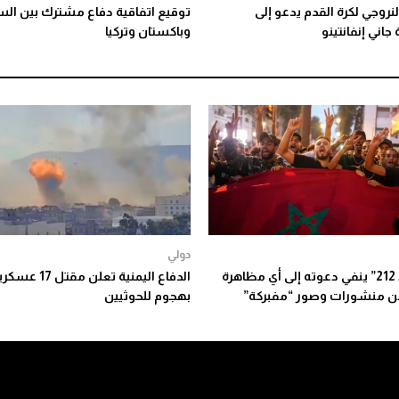
النروجي لكرة القدم يدعو إلى
توقيع اتفاقية دفاع مشترك بين ال
جاني إنفانتينو
وباكستان وتركيا
دولي
“جيل زد 212” ينفي دعوته إلى أي مظاهرة
الدفاع اليمنية تعلن مقتل 17 عس
ن منشورات وصور “مفبركة”
بهجوم للحوثيين