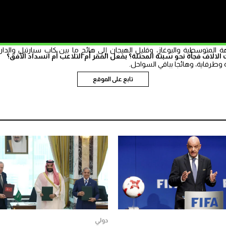
ع بوجه عام.
ة المتوسطية والبوغاز، وقليل الهيجان إلى هائج ما بين كاب سبارتيل والدار
الاف فجأة نحو سبتة المحتلة؟ بفعل الفقر أم التلاعب أم انسداد الأفق؟
ة وطرفاية، وهائجا بباقي السواحل.
تابع على الموقع
دولي