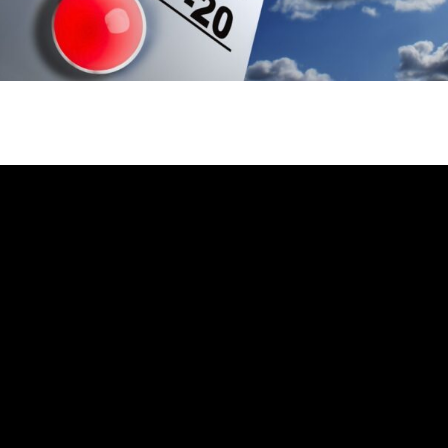
بة لليوم الإثنين، تشكل سحب منخفضة كثيفة نوعا ما خلال الصباح والليل، فوق
بية، مع احتمال انتشار كتل ضبابية أو نزول أمطار جد خفيفة محليا.
مرتفعات الأطلسين الكبير والمتوسط بالجنوب الشرقي والمنطقة الشرقية، مع
وعا ما، مع تطاير غبار محليا فوق المناطق الوسطى والأقاليم الجنوبية.
وستتراوح درجات الحرارة الدنيا، ما بين 01 و 08 درجات بمرتفعات الأطلس والريف، وما بين 14 و 21 درجة بكل من ملوية، وشمال
ين 09 و 14 درجة فيما تبقى من ربوع المملكة.