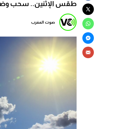
طقس الإثنين.. سحب وض
صوت المغرب