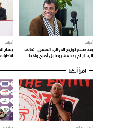
أحزاب
أحزاب
بعد حسم توزيع الدوائر.. العسري: تحالف
يسار ال
اليسار لم يعد مشروعا بل أصبح واقعا
انتخابات 2026 خلافات الماض
اقرأ أيضا
أمن وعدالة
رياضة