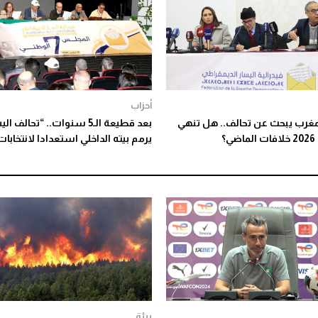
أحزاب
مغرب يبحث عن تحالف.. هل تنهي
بعد قطيعة الـ5 سنوات.. “تحالف ا
ي؟
يرمم بيته الداخلي استعدادا لانتخابات 026
بيئة