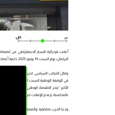
ص
ص
أعلنت فيدرالية اليسار الديمقراطي عن انضما
البرلمان، يوم السبت 14 يونيو 2025، داعية أعضاءها والمواطنين إلى المشاركة القوية فيها.
وقال المكتب السياسي لحزب فيدرالية اليسار
في الوقفة الوطنية السبت القادم، تأتي “انطلاقا
الأخير “ينخر الاقتصاد الوطني ويعيق أي محاول
بالمحاسبة، وعدم الإفلات من العقاب”.
ودعا الحزب مناضليه والمتعاطفين معه وعموم ا