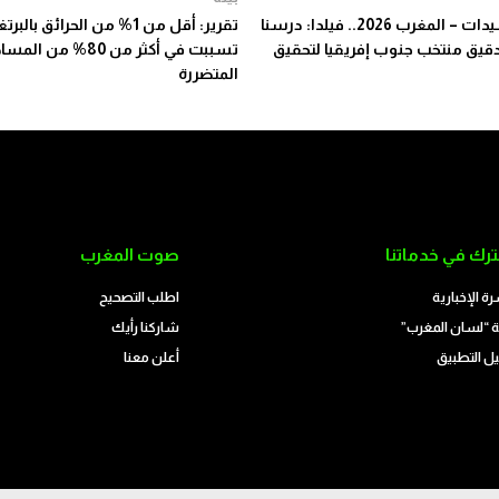
كان السيدات – المغرب 2026.. فيلدا: درسنا
تقرير: أقل من 1% من الحرائق بالبر
يق منتخب جنوب إفريقيا لتحقيق
تسببت في أكثر من 80% من ا
المتضررة
رك في خدماتنا
صوت المغرب
رة الإخبارية
اطلب التصحيح
 “لسان المغرب”
شاركنا رأيك
ل التطبيق
أعلن معنا