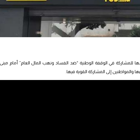
مها للمشاركة في الوقفة الوطنية “ضد الفساد ونهب المال العام” أمام مبنى
 الديمقراطي، في بلاغ توصلت صحيفة “صوت المغرب” بنسخة منه، إن مشاركته
ً من مواقفه الثابتة في محاربة الفساد، ونهب المال العام”، مشيراً إلى أن هذا
ة للتنمية وبناء مغرب الديمقراطية”، فضلاً عن “فصل السلط، وربط المسؤولية
لمواطنين إلى المشاركة القوية في الوقفة الاحتجاجية التي دعت لها الجمعية