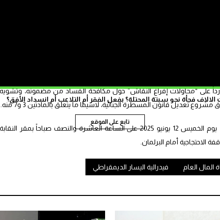
للتضييق على المبلغين عن جرائم المال العام، لا للمس باستقلالية القضاء”، على
وتستعدد الجمعية المغربية لحماية المال العام لتنظيم وقفة احتجاجية أمام البرلمان، يوم السبت 14 يونيو 2025، احتجاجاً عل
نائية، تحت شعار “لا للتضييق على المبلغين عن جرائم المال العام، لا للمس
اً على “محاولات إفراغ النقاش” حول مكافحة الفساد من مضمونه، وتشويه
الاف فجأة نحو سبتة المحتلة؟ بفعل الفقر أم التلاعب أم انسداد الأفق؟
وع تعديل قانون المسطرة الجنائية، لاسيما ما يتعلق بالمادتين 3 و7 منه.
تابع على الموقع
ومن المنتظر أن تعقد الجمعية ندوة صحافية، يوم الخميس 12 يونيو 2025 على الساعة العاشرة والنصف صباحاً بمقر النقابة
فة الاحتجاجية أمام البرلمان.
 المال العام
فيدرالية اليسار الديمقراطي