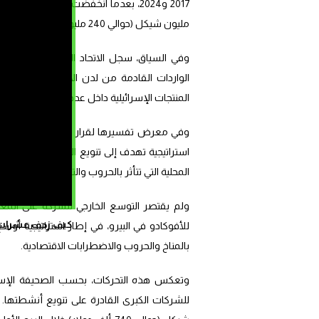
مليون شيكل (حوالي 240 مليون دولار) إلى 477 مليون شيكل (نحو 136 مليون دولار) خلال الفترة نفسها.
وفي السياق، سجل الاتحاد الأوروبي، الذي يستح
الواردات القادمة من لدن الاحتلال الإسرائيلي
المنتجات الإسرائيلية داخل عدد من الأسواق الأ
وفي معرض تفسيرها لقرار التوسع الزراعي خار
استراتيجية تهدف إلى تنويع المخاطر المرتبطة ب
المحلية التي تتأثر بالحروب والتوترات الأمنية.
كيف زحف عشرات ال
للأفوكادو في البيرو، في إطار استراتيجية أوس
بالمناخ والحروب والاضطرابات الاقتصادية.
وتعكس هذه التحركات، بحسب الصحيفة الإسرائ