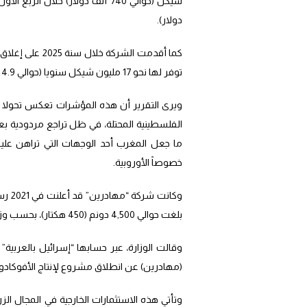
دولار).
توفر لها نحو 17 مليون شيكل سنويا (حوالي 4.9 ملايين دولار) من النفقات.
ويرى التقرير أن هذه المؤشرات تعكس تحولا متزا
الفلسطينية المحتلة، في ظل تراجع مردودية بعض 
ما جعل المغرب أحد الوجهات التي تراهن عليها
خصوصاً الأوروبية.
وكان
بلغت حوالي 4,500 دونم (450 هكتار)، بحسب وزارة الخارجية الإسرائيلية.
وقالت الوزارة، عبر حسابها “إسرائيل بالعربية
(مهادرين) عن انطلاق مشروع لإنتاج الأفوكادو بالمغرب”،
وتأتي هذه الاستثمارات الخارجية في المجال ا