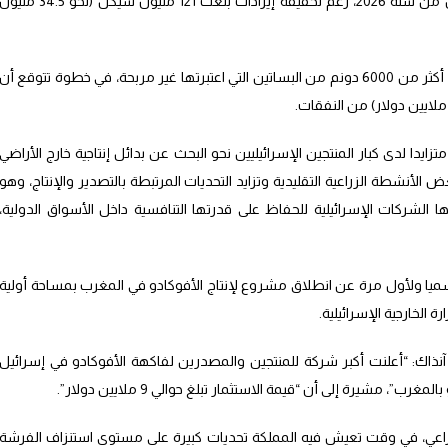
شيكل (حوالي 740 ألف دولار) خلال الربع الأول من سنة 2026، رغم تحقيقه إيرادات بلغت 121 مليون شيكل (نحو 34.5 ملي
كما أقدمت الشركة خلال سنة 2025 على إغلاق أكثر من 6000 دونم من البساتين التي اعتبرتها غير مربحة، في خطوة تتوقع أن
يدا لدى كبار المنتجين الإسرائيليين نحو البحث عن بدائل إنتاجية خارج الأراضي
الأنشطة الزراعية التقليدية وتزايد التحديات المرتبطة بالتصدير والإنتاج، وهو
 الشركات الإسرائيلية للحفاظ على قدرتها التنافسية داخل الأسواق الدولية،
ت شركة “مهادرين” قد أعلنت في 2021 رسميا ولأول مرة عن انطلاق مشروع لإنتاج الأفوكادو في المغرب بمساحة أولية
” آنذاك: “أعلنت أكبر شركة للمنتجين والمصدرين لفاكهة الأفوكادو في إسرائيل
 مشيرة إلى أن “قيمة الاستثمار تبلغ حوالي 9 ملايين دولار”.
لزراعي، في وقت تعيش فيه المملكة تحديات كبيرة على مستوى استنزاف الفرشة