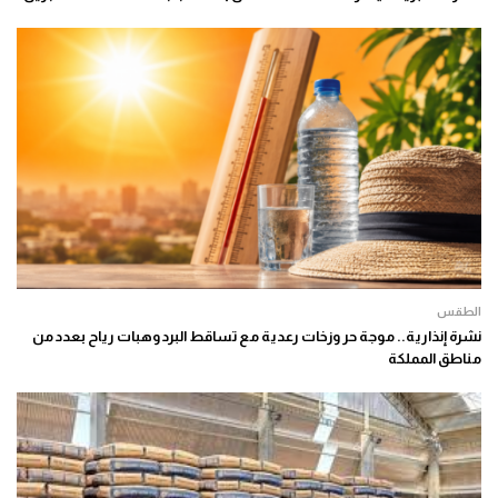
الطقس
نشرة إنذارية.. موجة حر وزخات رعدية مع تساقط البرد وهبات رياح بعدد من
مناطق المملكة