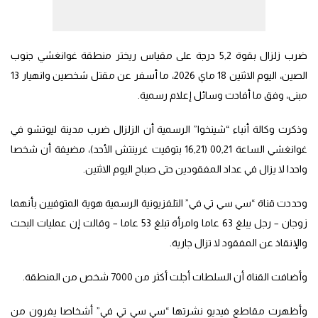
ضرب زلزال بقوة 5,2 درجة على مقياس ريختر منطقة غوانغشي جنوب
الصين، اليوم الاثنين 18 ماي 2026، ما أسفر عن مقتل شخصين وانهيار 13
مبنى، وفق ما أفادت وسائل إعلام رسمية.
وذكرت وكالة أنباء “شينخوا” الرسمية أن الزلزال ضرب مدينة ليوتشو في
غوانغشي الساعة 00,21 (16,21 بتوقيت غرينتش الأحد)، مضيفة أن شخصا
واحدا لا يزال في عداد المفقودين حتى صباح اليوم الاثنين.
وحددت قناة “سي سي تي في” التلفزيونية الرسمية هوية المتوفيين بأنهما
زوجان – رجل يبلغ 63 عاما وامرأة تبلغ 53 عاما – وقالت إن عمليات البحث
والإنقاذ عن المفقود لا تزال جارية.
وأضافت القناة أن السلطات أجلت أكثر من 7000 شخص من المنطقة.
وأظهرت مقاطع فيديو نشرتها “سي سي تي في” أشخاصا يفرون من