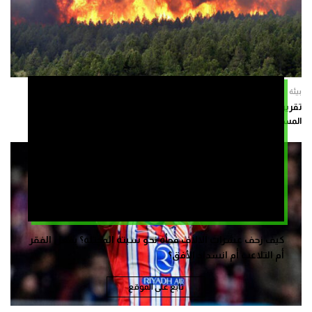
بيئة
تقرير: أقل من 1% من الحرائق بالبرتغال تسببت في أكثر من 80% من
المساحات المتضررة
كيف زحف عشرات الالاف فجأة نحو سبتة المحتلة؟ بفعل الفقر
أم التلاعب أم انسداد الأفق؟
تابع على الموقع