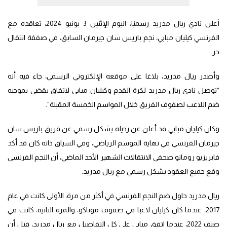
أعلن نادي ريال مدريد رسميًا، اليوم الإثنين 3 يونيو 2024، تعاقده مع
الفرنسي كيليان مبابي، نجم باريس سان جيرمان السابق، في صفقة انتقال
حر.
وأصدر ريال مدريد، بلاغا على موقعه الإلكتروني الرسمي، جاء فيه أنه
“توصل نادي ريال مدريد لكرة القدم وكيليان مبابي لاتفاق يقضي بموجبه
ضم اللاعب لصفوف الفريق خلال المواسم الخمسة المقبلة”.
وكان كيليان مبابي قد أعلن عن رحيله بشكل رسمي عن فريق باريس سان
جيرمان الفرنسي في نهاية الموسم الرياضي، وفي السياق ذاته كان قد أكد
فابريزيو رومانو صحفي الانتقالات الشهير الأحد الماضي، أن النجم الفرنسي
وقع جميع العقود بشكل رسمي مع ريال مدريد.
ريال مدريد حاول ضم النجم الفرنسي في أكثر من مرة، الأولى كانت في عام
2017، عندما كان كيليان لاعبا في صفوف موناكو، والمرة الثانية، كانت في
صيف 2022، عندما اتفق مبابي على كل التفاصيل مع ريال مدريد، قبل أن