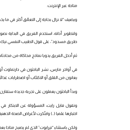
متاحة عبر الإنترنت.
ويضيف “لا نزال بحاجة إلى التعمّق أكثر في م
ولتطوير أداته، استخدم الفريق في البداية نص
طريق مسدود”، على قول الطبيب النفسي نيك 
ثم أدخل الفريق يدويا نماذج محاكاة من محادث
في أواخر مارس، نشر الباحثون في دارتماوث أ
يعانون من القلق أو الاكتئاب أو اضطرابات غذائي
وبدأ الباحثون يعملون على تجربة جديدة ستقارن ه
وتقول فايل رايت، المسؤولة عن الابتكار في ا
اختبارها علميا (…) وابتُكرت لأغراض الصحة الذهنية
ولكن باستثناء “تيرابوت” الذي لم يصبح متاحا بع