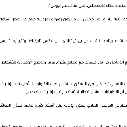
جتها بالذكاء الاصطناعي. نحن هنا للدعم اليومي”.
 الثانية ليلا أمر غير ممكن”، بينما يكون روبوت الدردشة متاحا على مدار الساعة
ستخدم برنامج “تشات جي بي تي” الذي على عكس “ايركيك” و”تيرابوت” ليس
ع أنه يأمل في بدء جلسات مع معالج بشري قريبا. ويوضح “أوصي به للأشخاص
ب النفسي “إذا كان من الممكن استخدام هذه التكنولوجيا بأمان تحت إشراف
 أن التطبيقات المتداولة حاليا لا تُستخدم تحت إشراف متخصص.
عي التوليدي للعلاج، يتعيّن الإجابة على أسئلة كثيرة عالقة بشأن الفوائد
ف الربح”، وبالتالي تسعى النماذج إلى “إبقاء المستخدمين على المنصة لأطول