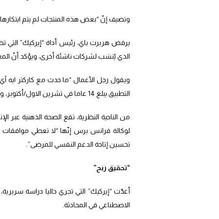
وتضيف إنّ “بعض هذه المنتجات لم يتم ابتكارها 
يرفض هربرت باي، رئيس أداة “إيركيك” التي 
الذي يُنسَب لشركات ناشئة أخرى، ويؤكد أنّ المع
التطبيق يبلغ 14 عاما في تشرين الاول/أكتوبر، وقد حمّلت والدته برنامج الدردشة الآلي مسؤولية ما حصل لابنها.
من الناحية النظرية، تقع الصحة الذهنية عبر الإ
لوكالة فرانس برس إنّها “لا تعطي موافقات لت
تحسين إتاحة الدعم النفسي للمرضى”.
“تحقيق ربح”
أعدّت “إيركيك” التي تجري حاليا دراسة سريرية، 
الاصطناعي في المحادثة.