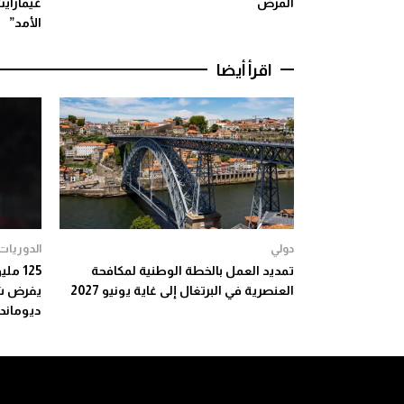
المرض
غيماراي
الأمد”
اقرأ أيضا
دولي
الدوريات 
تمديد العمل بالخطة الوطنية لمكافحة
125 م
العنصرية في البرتغال إلى غاية يونيو 2027
يفرض ش
ديوماند