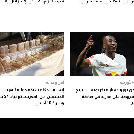
ش من نيوكاسل بعقد “طويل
شرط التزام الاحتلال الإسرائيل به
الأوربية
أمن وعدالة
ليون يورو ومباراة تكريمية.. لايبزيج
إسبانيا تفكك شبكة دولية لتهريب
روطه على مدريد في صفقة
الحشيش من 
ي
وحجز 10.5 أطنان