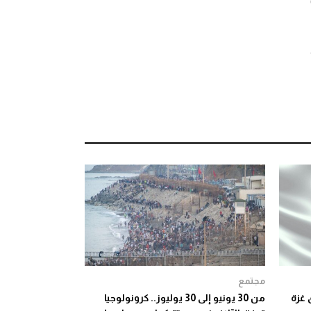
مجتمع
 غزة
من 30 يونيو إلى 30 يوليوز.. كرونولوجيا