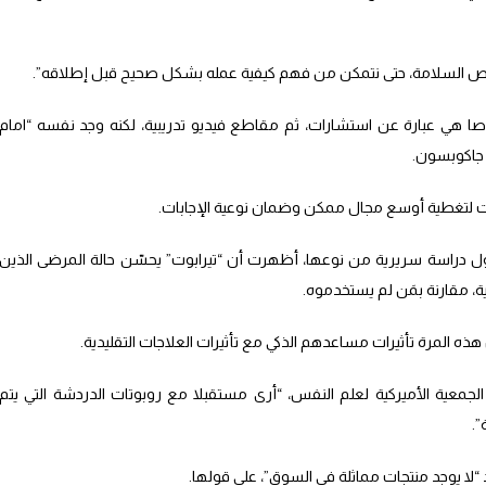
ا يخص السلامة، حتى نتمكن من فهم كيفية عمله بشكل صحيح قبل إطلاقه”.
وصا هي عبارة عن استشارات، ثم مقاطع فيديو تدريبية، لكنه وجد نفسه “امام
جاكوبسون.
ات لتغطية أوسع مجال ممكن وضمان نوعية الإجابات.
ول دراسة سريرية من نوعها، أظهرت أن “تيرابوت” يحسّن حالة المرضى الذين
ة، مقارنة بمَن لم يستخدموه.
ذه المرة تأثيرات مساعدهم الذكي مع تأثيرات العلاجات التقليدية.
لجمعية الأميركية لعلم النفس، “أرى مستقبلا مع روبوتات الدردشة التي يتم
”.
د “لا يوجد منتجات مماثلة في السوق”، على قولها.