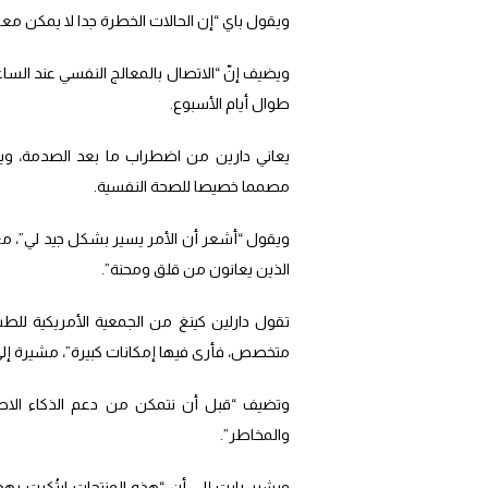
ويقول باي “إن الحالات الخطرة جدا لا يمكن معال
ويضيف إنّ “الاتصال بالمعالج النفسي عند الساعة
طوال أيام الأسبوع.
يعاني دارين من اضطراب ما بعد الصدمة، وي
مصمما خصيصا للصحة النفسية.
ويقول “أشعر أن الأمر يسير بشكل جيد لي”، م
الذين يعانون من قلق ومحنة”.
تقول دارلين كينغ من الجمعية الأمريكية للط
متخصص، فأرى فيها إمكانات كبيرة”، مشيرة إلى
وتضيف “قبل أن نتمكن من دعم الذكاء الاصطنا
والمخاطر”.
ويشير رايت إلى أن “هذه المنتجات ابتُكرت بهد