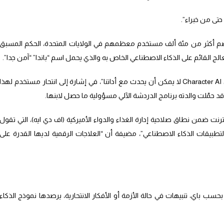
حتى من خبراء”.
تضم أكثر من مئة ألف مستخدم معظمهم في الولايات المتحدة، الحكم المسبق
الج القائم على الذكاء الاصطناعي الخاص به والذي يحمل اسم “باندا” “آمن جدا”.
ويقول رجل الأعمال “ما حدث مع كاركتر ايه آي Character AI لا يمكن أن يحدث مع أداتنا”، في إشارة إلى انتحار مستخدم لهذا
نترنت ضمن نطاق صلاحية إدارة الغذاء والدواء الأميركية (اف دي ايه)، التي تقول
طبيقات الذكاء الاصطناعي”، مضيفة أن “العلاجات الرقمية لديها القدرة على
بحسب باي، تنبيهات في حالة الأزمة أو الأفكار الانتحارية، يرصدها نموذج الذكاء