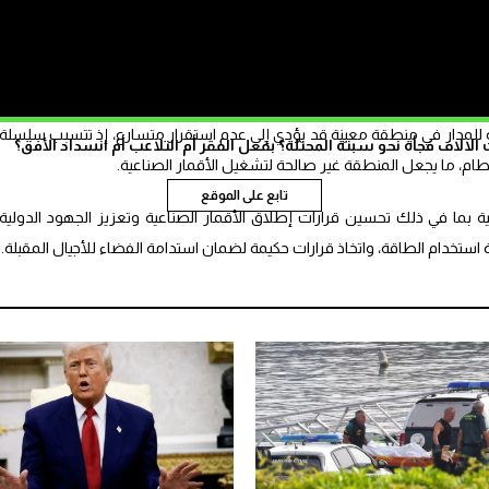
لي، يوجد أكثر من 10 آلاف قمر صناعي في المدار الأرضي المنخفض، ومن المتوقع أن يزداد هذا العدد مع نمو
 ستؤثر على الفضاء المحيط بالكوكب وارتفاع احتمالات الاصطدام بين المركبات
ة للمدار في منطقة معينة قد يؤدي إلى عدم استقرار متسارع، إذ تتسبب سلسلة
الاف فجأة نحو سبتة المحتلة؟ بفعل الفقر أم التلاعب أم انسداد الأفق؟
م، ما يجعل المنطقة غير صالحة لتشغيل الأقمار الصناعية.
تابع على الموقع
ية بما في ذلك تحسين قرارات إطلاق الأقمار الصناعية وتعزيز الجهود الدولية
ة استخدام الطاقة، واتخاذ قرارات حكيمة لضمان استدامة الفضاء للأجيال المقبلة.