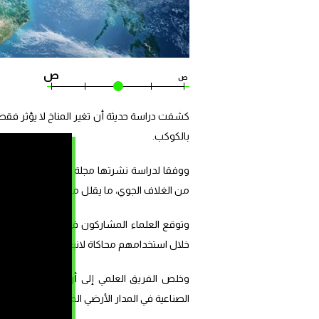
ص
ص
كشفت دراسة حديثة أن تغير المناخ لا يؤثر فقط 
بالكوكب.
من الغلاف الجوي، ما يقلل من قدرتها على استي
وتوقع العلماء المشاركون في الدراسة انخفاض
خلال استخدامهم محاكاة لانبعاثات الكربون طوا
وخلص الفريق العلمي إلى أن الاحترار العالمي
الصناعية في المدار الأرضي المنخفض بنسبة تتراوح بين 50 إلى 66 في المائة بسبب تأثيرات الغازات الدفيئة 