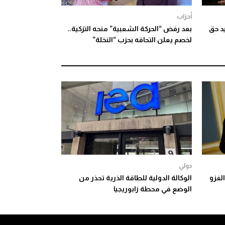
أحزاب
د حق
بعد رفض “الحركة الشعبية” منحه التزكية..
لخصم يعلن التحاقه بحزب “النخلة”
دولي
الغزو
الوكالة الدولية للطاقة الذرية تحذر من
الوضع في محطة زابوريجيا