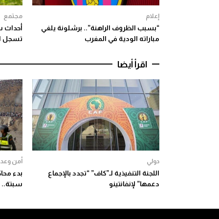
إعلام
مجتمع
“بسبب الظروف الراهنة”.. برشلونة يلغي
أحداث س
مباراته الودية في المغرب
تسجل ارتفا
اقرأ أيضا
دولي
أمن وعدا
اللجنة التنفيذية لـ”كاف” “تجدد بالإجماع
دعمها” لإنفانتينو
سبتة.. 