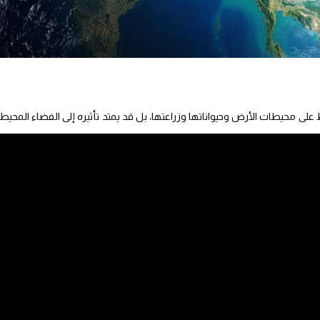
على محيطات الأرض وحيواناتها وزراعتها، بل قد يمتد تأثيره إلى الفضاء المحيط
ووفقا لدراسة نشرتها مجلة “Nature Sustainability”، فإن انبعاثات الغازات الدفيئة تتسبب في تبريد وانكماش الطبقات العليا
عاب الأقمار الصناعية ويزيد من خطر الاصطدامات الفضائية.
ا صادما في قدرة المدار الأرضي المنخفض على استيعاب الأقمار الصناعية من
ل القرن الحالي.
 الناجم عن حرق الفحم والنفط والغاز قد يقلل من المساحة المتاحة للأقمار
بحلول عام 2100.