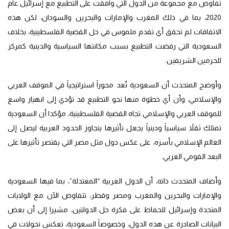
تفاوض مع مجموعة من الدول التي وافقت على التطبيع مع إسرائيل عام
2020، بما في ذلك المغرب والإمارات والبحرين والسودان، لكن هذه
الاتفاقات لم تحقق أي تقدم ملموس في حل القضية الفلسطينية، بخلاف
السعودية التي رفضت التطبيع بسبب مكانتها السياسية والدينية كمركز
للحرمين الشريفين.
وأوضح المتحدث أن السعودية تُعد محوراً استراتيجياً في الموقف العربي
والإسلامي، وأن أي خطوة منها نحو التطبيع قد تؤدي إلى انهيار واسع
للموقف العربي والإسلامي تجاه القضية الفلسطينية، مؤكدا أن السعودية
تمتلك ثقلاً سياسياً ودينياً يجعل تأثيرها يتجاوز الحدود العربية ليصل إلى
العالم الإسلامي بأسره، على عكس دول مثل مصر التي يقتصر تأثيرها على
البعد القومي العربي.
وأضاف المتحدث ذاته، أن الدول العربية “المعتدلة”، بما فيها السعودية
والإمارات والبحرين والمغرب ومصر وقطر، تتفاوض الآن مع الولايات
المتحدة وإسرائيل للحفاظ على فكرة حل الدولتين، مشيرا إلى أن بعض
البيانات الصادرة عن هذه الدول، وخصوصاً السعودية، تعكس تحولات في