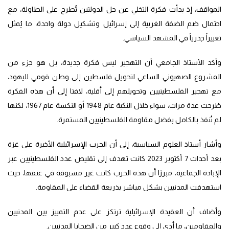
المواقف، إذ بدأت فكرة التخلي عن حل الدولتين تُطرح على الطاولة، مع
احتمال ضم الضفة الغربية إلى إسرائيل وتشكيل دولة واحدة، ما يُمثل
تغييراً جذرياً في المشهد السياسي.
وأكد الأستاذ الجامعي أن التهجير ليس فكرة جديدة، بل هو جزء من
المشروع الصهيوني الساعي لتحويل فلسطين إلى وطن قومي لليهود،
مع تهجير الفلسطينيين وتحويلهم إلى أقلية، لافتا إلى أن هذه الفكرة
طُرحت عدة مرات، سواء خلال النكبة عام 1948 أو النكسة عام 1967، لكنها
لم تُنفذ بالكامل بفضل مقاومة الفلسطينيين المستمرة.
وأشار أستاذ العلوم السياسية، إلى أن الحرب الإسرائيلية الأخيرة على غزة
بعد أحداث 7 أكتوبر 2023 كانت تهدف إلى تقليص عدد الفلسطينيين عبر
الإبادة الجماعية، مبرزا أن هذه الحرب كانت غير مسبوقة في عنفها، حيث
استهدفت المدنيين بشكل مباشر بذريعة القضاء على المقاومة.
وأضاف أن العقيدة الإسرائيلية ترتكز على عدم التمييز بين المدنيين
والمقاومين، ما أدى إلى وقوع عدد كبير من الضحايا المدنيين.