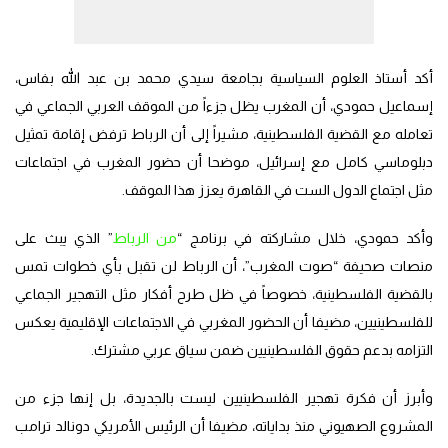
أكد أستاذ العلوم السياسية بجامعة سيدي محمد بن عبد الله بفاس،
إسماعيل حمودي، أن المغرب يظل جزءاً من الموقف العربي الجماعي في
تعامله مع القضية الفلسطينية، مشيراً إلى أن الرباط ترفض إقامة تمثيل
دبلوماسي كامل مع إسرائيل، موضحا أن حضور المغرب في اجتماعات
مثل اجتماع الدول الست في القاهرة يعزز هذا الموقف.
وأكد حمودي، خلال مشاركته في برنامج “
من الرباط
” الذي يبث على
منصات صحيفة “صوت المغرب”، أن الرباط لن تقبل بأي خطوات تمس
بالقضية الفلسطينية، خصوصاً في ظل طرح أفكار مثل التهجير الجماعي
للفلسطينيين، مضيفا أن الحضور المغربي في الاجتماعات الإقليمية يعكس
التزامه بدعم حقوق الفلسطينيين ضمن سياق عربي مشترك.
وأبرز أن فكرة تهجير الفلسطينيين ليست بالجديدة، بل إنها جزء من
المشروع الصهيوني منذ بداياته، مضيفا أن الرئيس الأمريكي دونالد ترامب