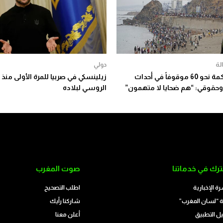
لة
دولي
بدء محاكمة نحو 60 موقوفاً في أحداث
زيلينسكي في صربيا للمرة الأولى منذ 
وحقوقي: “هم ضحايا لا متهمون”
الروسي لبلاده
رك في خدماتنا
صوت المغرب
رة الإخبارية
اطلب التصحيح
 “لسان المغرب”
شاركنا رأيك
ل التطبيق
أعلن معنا