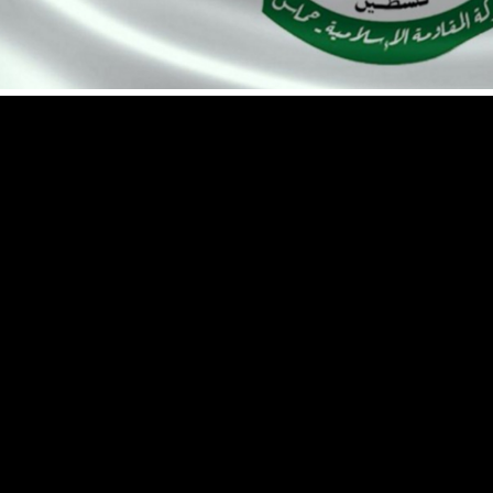
أكدت حركة حماس الفلسطينية السبت 15 مارس 2025 أن “الكرة في ملعب إسرائيل” حاليا، بعد عرضها إطلاق سراح جندي
مين أربعة من مزدوجي الجنسية، في إطار المفاوضات حول استمرار الهدنة في
 لوكالة فرانس برس “الكرة حاليا في ملعب الاحتلال الإسرائيلي”، مضيفا “نريد
ذ بنود الاتفاق”.
حة في قطاع غزة استشهاد تسعة فلسطينيين في غارة جوية إسرائيلية على بلدة
المدني في بيان “نقل 9 شهداء إثر قصف إسرائيلي لمركبة في بيت لاهيا”، وأكدت وزارة الصحة في بيان وصول
ضهم خطيرة إلى المستشفى الإندونيسي في شمال قطاع غزة “نتيجة استمرار