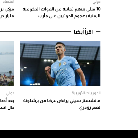
دولي
اقتصاد
10 قتلى بينهم ثمانية من القوات الحكومية
اليمنية بهجوم الحوثيين على مأرب
مليار د
اقرأ أيضا
الدوريات الأوربية
دولي
مانشستر سيتي يرفض عرضا من برشلونة
بعد أحدا
لضم رودري
حال است