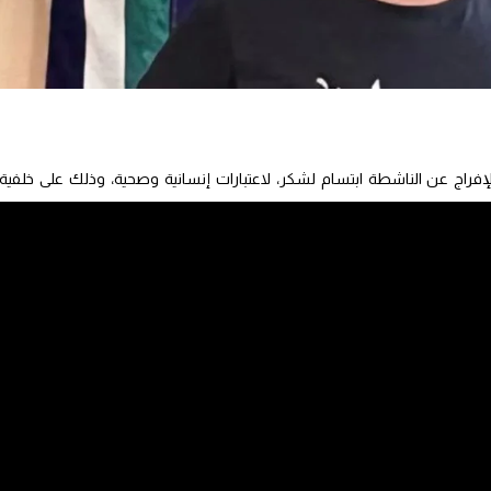
إفراج عن الناشطة ابتسام لشكر، لاعتبارات إنسانية وصحية، وذلك على خلفية
 للحرية”.
مغرب” بنسخة منه، عن قلق بالغ إزاء تطورات الحالة الصحية للمعنية بالأمر،
خلال ندوة صحافية تفيد بتدهور وضعها الصحي بشكل قد يفضي إلى “مضاعفات
ورة الإفراج عن ابتسام لشكر “أخذاً بعين الاعتبار وضعها الصحي وما يتطلبه
ونبهت المنظمة إلى أن الرعاية الصحية “حق أساسي يكفله الدستور المغربي كما هو منصوص عليه في الفصل 31، وكذا العه
الثقافية”، مشيرة إلى قواعد الأمم المتحدة النموذجية الدنيا “المعروفة بقواعد