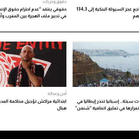
حقوق وحريات
مركز: تراجع عجز السيولة البنكية إلى 134,3
حقوقي ينتقد “عدم احترام حقوق الإن
رهم
في تدبير ملف الهجرة بين المغرب وأو
أمن وعدالة
ث سبتة.. إسبانيا تحذر إيطاليا في
ابتدائية مراكش تؤجيل محاكمة المدو
مرارها في تعليق اتفاقية “شنغن”
هبال