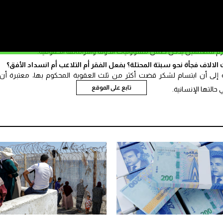
ء على قدم المساواة مع باقي المواطنين”.
رعاية الصحية يشكل “التزاماً حقوقياً وقانونياً وإنسانياً لا يمكن المساس به
ازم للمعتقلين يدخل ضمن مسؤوليات الدولة والتزاماتها الحقوقية.
الاف فجأة نحو سبتة المحتلة؟ بفعل الفقر أم التلاعب أم انسداد الأفق؟
ة إلى أن ابتسام لشكر قضت أكثر من ثلث العقوبة المحكوم بها، معتبرة أن
تابع على الموقع
التها الإنسانية.